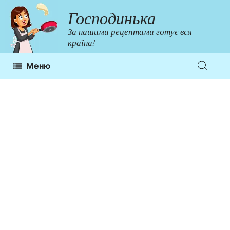
Перейти
Господинька
до
За нашими рецептами готує вся
контенту
країна!
Меню