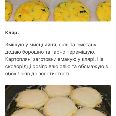
Кляр:
Змішую у мисці яйця, сіль та сметану,
додаю борошно та гарно перемішую.
Картопляні заготовки вмакую у клярі. На
сковорідці розігріваю олію та обсмажую з
обох боків до золотистості.