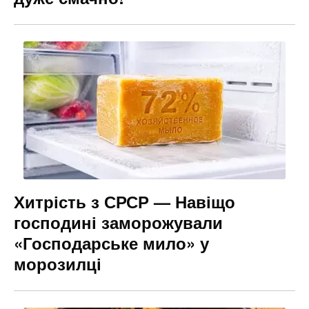
Хитрість з СРСР — Навіщо
господині заморожували
«Господарське мило» у
морозилці