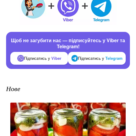
Щоб не загубити нас — підписуйтесь у Viber та
Telegram!
Підписатись у
Viber
Підписатись у
Telegram
Нове