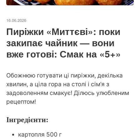
16.06.2026
Пиріжки «Миттєві»: поки
закипає чайник — вони
вже готові: Смак на «5+»
Обожнюю готувати ці пиріжки, декілька
хвилин, а ціла гора на столі і сім’я з
задоволенням смакує! Ділюсь улюбленим
рецептом!
Інгредієнти:
картопля 500 г