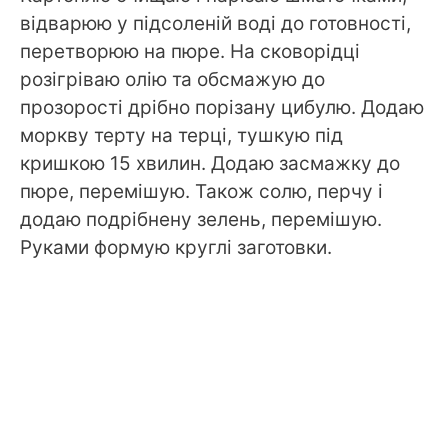
відварюю у підсоленій воді до готовності,
перетворюю на пюре. На сковорідці
розігріваю олію та обсмажую до
прозорості дрібно порізану цибулю. Додаю
моркву терту на терці, тушкую під
кришкою 15 хвилин. Додаю засмажку до
пюре, перемішую. Також солю, перчу і
додаю подрібнену зелень, перемішую.
Руками формую круглі заготовки.