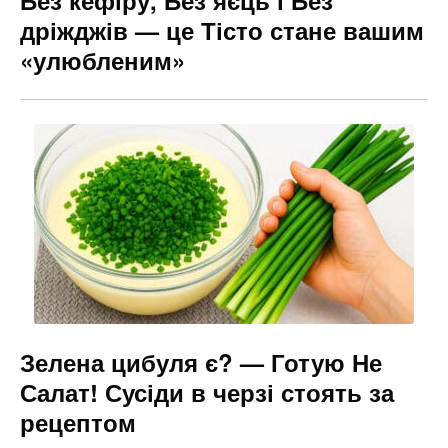
Без кефіру, Без яєць і Без
дріжджів — це Тісто стане вашим
«улюбленим»
Зелена цибуля є? — Готую Не
Салат! Сусіди в черзі стоять за
рецептом