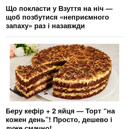
Що покласти у Взуття на ніч —
щоб позбутися «неприємного
запаху» раз і назавжди
Беру кефір + 2 яйця — Торт “на
кожен день”! Просто, дешево і
дуже смачно!