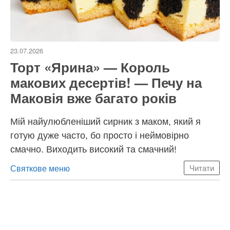
23.07.2026
Торт «Ярина» — Король
макових десертів! — Печу на
Маковія вже багато років
Мій найулюбленіший сирник з маком, який я
готую дуже часто, бо просто і неймовірно
смачно. Виходить високий та смачний!
Категорії
Святкове меню
Читати