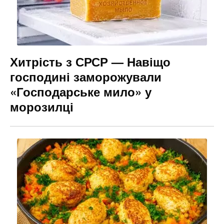
Хитрість з СРСР — Навіщо
господині заморожували
«Господарське мило» у
морозилці