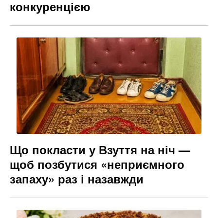
конкуренцією
Що покласти у Взуття на ніч —
щоб позбутися «неприємного
запаху» раз і назавжди