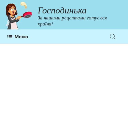
Перейти
Господинька
до
За нашими рецептами готує вся
контенту
країна!
Меню