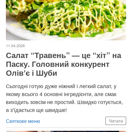
11.04.2026
Салат “Травень” — це “хіт” на
Паску. Головний конкурент
Олівʼє і Шуби
Сьогодні готую дуже ніжний і легкий салат, у
якому всього 4 основні інгредієнти, але смак
виходить зовсім не простий. Швидко готується,
а з’їдається ще швидше!
Категорії
Святкове меню
Читати