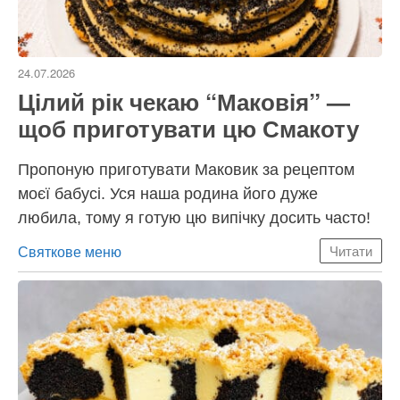
24.07.2026
Цілий рік чекаю “Маковія” —
щоб приготувати цю Смакоту
Пропоную приготувати Маковик за рецептом
моєї бабусі. Уся наша родина його дуже
любила, тому я готую цю випічку досить часто!
Категорії
Святкове меню
Читати