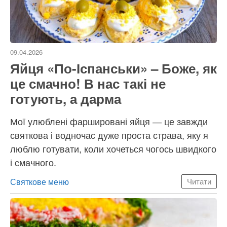
09.04.2026
Яйця «По-Іспанськи» – Боже, як
це смачно! В нас такі не
готують, а дарма
Мої улюблені фаршировані яйця — це завжди
святкова і водночас дуже проста страва, яку я
люблю готувати, коли хочеться чогось швидкого
і смачного.
Категорії
Святкове меню
Читати