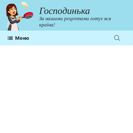
Перейти
Господинька
до
За нашими рецептами готує вся
контенту
країна!
Меню