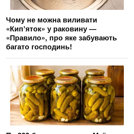
Чому не можна виливати
«Кипʼяток» у раковину —
«Правило», про яке забувають
багато господинь!