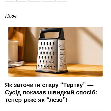
запису
Нове
Як заточити стару “Тертку” —
Сусід показав швидкий спосіб:
тепер ріже як “лезо”!