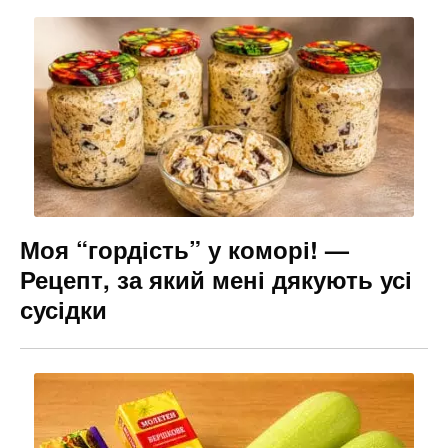
Моя “гордість” у коморі! —
Рецепт, за який мені дякують усі
сусідки