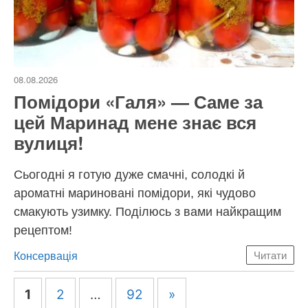
08.08.2026
Помідори «Галя» — Саме за
цей Маринад мене знає вся
вулиця!
Сьогодні я готую дуже смачні, солодкі й
ароматні мариновані помідори, які чудово
смакують узимку. Поділюсь з вами найкращим
рецептом!
Категорії
Консервація
Читати
Навігація
1
2
…
92
»
по