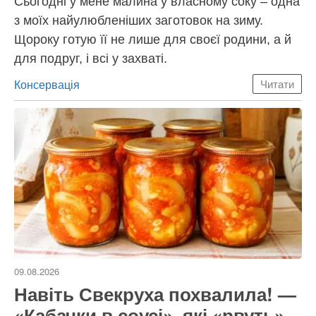
Сьогодні у мене малина у власному соку – одна
з моїх найулюбленіших заготовок на зиму.
Щороку готую її не лише для своєї родини, а й
для подруг, і всі у захваті.
Категорії
Консервація
Читати
09.08.2026
Навіть Свекруха похвалила! —
«Кабачки в соусі», які «рвуть»