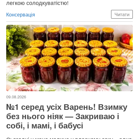
легкою солодкуватістю!
Категорії
Консервація
Читати
09.08.2026
№1 серед усіх Варень! Взимку
без нього ніяк — Закриваю і
собі, і мамі, і бабусі