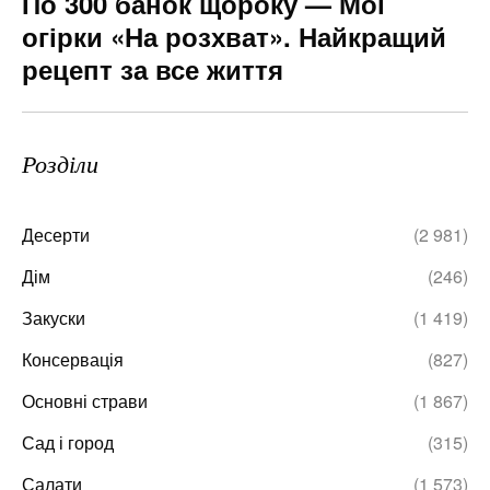
По 300 банок щороку — Мої
огірки «На розхват». Найкращий
рецепт за все життя
Розділи
Десерти
(2 981)
Дім
(246)
Закуски
(1 419)
Консервація
(827)
Основні страви
(1 867)
Сад і город
(315)
Салати
(1 573)