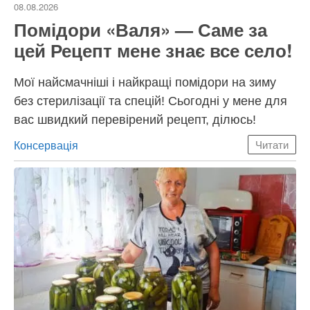
08.08.2026
Помідори «Валя» — Саме за
цей Рецепт мене знає все село!
Мої найсмачніші і найкращі помідори на зиму
без стерилізації та спецій! Сьогодні у мене для
вас швидкий перевірений рецепт, ділюсь!
Категорії
Консервація
Читати