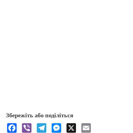
Збережіть або поділіться
F
Vi
T
M
X
E