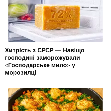
Хитрість з СРСР — Навіщо
господині заморожували
«Господарське мило» у
морозилці