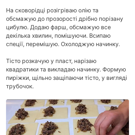
На сковорідці розігріваю олію та
обсмажую до прозорості дрібно порізану
цибулю. Додаю фарш, обсмажую все
декілька хвилин, помішуючи. Всипаю
спеції, перемішую. Охолоджую начинку.
Тісто розкачую у пласт, нарізаю
квадратики та викладаю начинку. Формую
пиріжки, щільно защіпаючи тісто, у вигляді
трубочок.