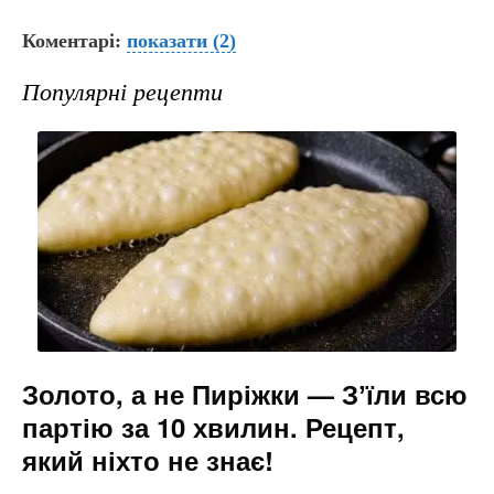
a
b
el
e
m
Коментарі:
c
er
показати
e
(2)
s
ai
e
gr
s
l
Популярні рецепти
b
a
e
o
m
n
o
g
k
er
Золото, а не Пиріжки — Зʼїли всю
партію за 10 хвилин. Рецепт,
який ніхто не знає!