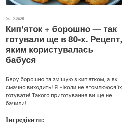
04.12.2025
Кипʼяток + борошно — так
готували ще в 80-х. Рецепт,
яким користувалась
бабуся
Беру борошно та змішую з кип’ятком, а як
смачно виходить! Я ніколи не втомлююся їх
готувати! Такого приготування ви ще не
бачили!
Інгредієнти: