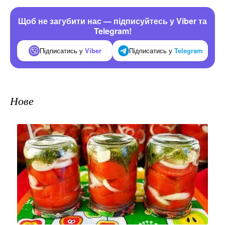
Щоб не загубити нас — підписуйтесь у Viber та
Telegram!
Підписатись у
Viber
Підписатись у
Telegram
Нове