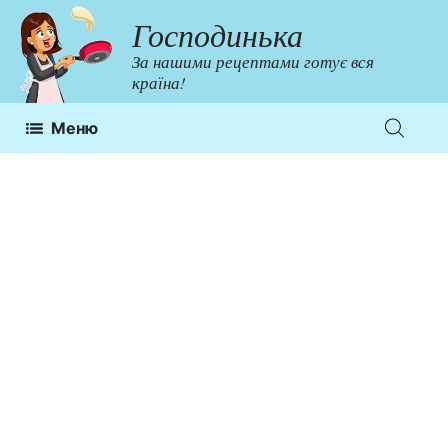
Перейти
Господинька
до
За нашими рецептами готує вся
контенту
країна!
Меню