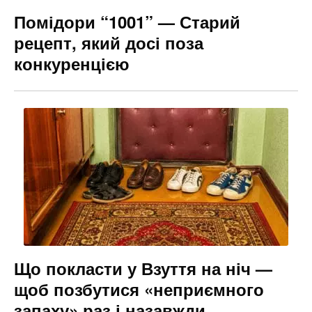
Помідори “1001” — Старий
рецепт, який досі поза
конкуренцією
Що покласти у Взуття на ніч —
щоб позбутися «неприємного
запаху» раз і назавжди