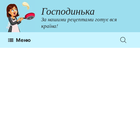
Перейти
Господинька
до
За нашими рецептами готує вся
контенту
країна!
Меню