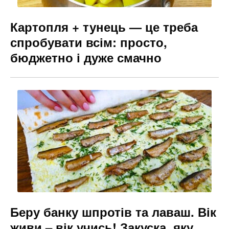
Картопля + тунець — це треба
спробувати всім: просто,
бюджетно і дуже смачно
Беру банку шпротів та лаваш. Вік
живи – вік учись! Закуска, яку