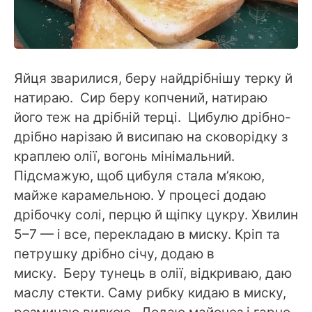
Яйця зварилися, беру найдрібнішу терку й
натираю. Сир беру копчений, натираю
його теж на дрібній терці. Цибулю дрібно-
дрібно нарізаю й висипаю на сковорідку з
краплею олії, вогонь мінімальний.
Підсмажую, щоб цибуля стала м’якою,
майже карамельною. У процесі додаю
дрібочку солі, перцю й щіпку цукру. Хвилин
5–7 — і все, перекладаю в миску. Кріп та
петрушку дрібно січу, додаю в
миску. Беру тунець в олії, відкриваю, даю
маслу стекти. Саму рибку кидаю в миску,