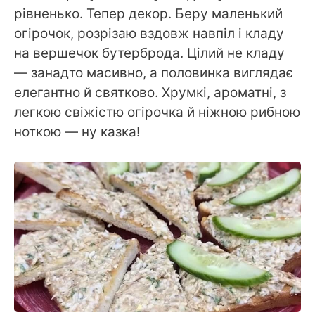
рівненько. Тепер декор. Беру маленький
огірочок, розрізаю вздовж навпіл і кладу
на вершечок бутерброда. Цілий не кладу
— занадто масивно, а половинка виглядає
елегантно й святково. Хрумкі, ароматні, з
легкою свіжістю огірочка й ніжною рибною
ноткою — ну казка!