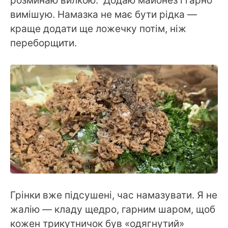
розминаю вилкою. Додаю майонез і гарно
вимішую. Намазка не має бути рідка —
краще додати ще ложечку потім, ніж
переборщити.
Грінки вже підсушені, час намазувати. Я не
жалію — кладу щедро, гарним шаром, щоб
кожен трикутничок був «одягнутий»