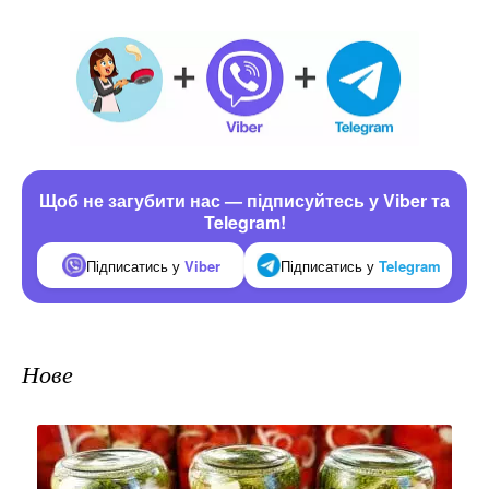
Щоб не загубити нас — підписуйтесь у Viber та
Telegram!
Підписатись у
Viber
Підписатись у
Telegram
Нове