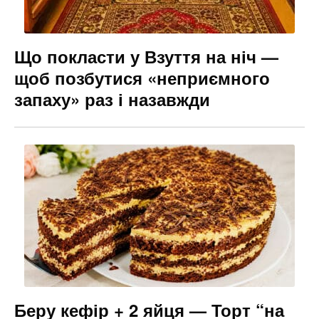
Що покласти у Взуття на ніч —
щоб позбутися «неприємного
запаху» раз і назавжди
Беру кефір + 2 яйця — Торт “на