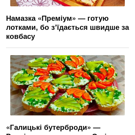
Намазка «Преміум» — готую
лотками, бо зʼїдається швидше за
ковбасу
«Галицькі бутерброди» —