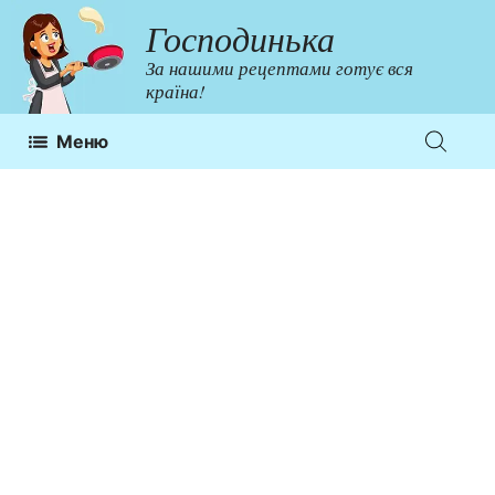
Перейти
Господинька
до
За нашими рецептами готує вся
контенту
країна!
Меню