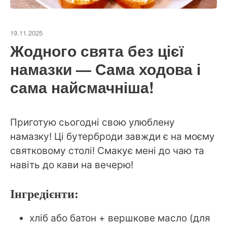
19.11.2025
Жодного свята без цієї
намазки — Сама ходова і
сама найсмачніша!
Приготую сьогодні свою улюблену
намазку! Ці бутерброди завжди є на моєму
святковому столі! Смакує мені до чаю та
навіть до кави на вечерю!
Інгредієнти:
хліб або батон + вершкове масло (для