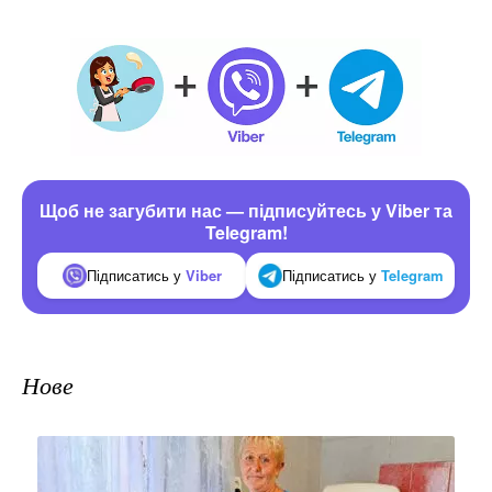
Щоб не загубити нас — підписуйтесь у Viber та
Telegram!
Підписатись у
Viber
Підписатись у
Telegram
Нове