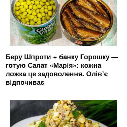
o
g
k
er
Беру Шпроти + банку Горошку —
готую Салат «Марія»: кожна
ложка це задоволення. Олівʼє
відпочиває