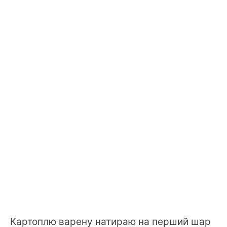
Картоплю варену натираю на перший шар