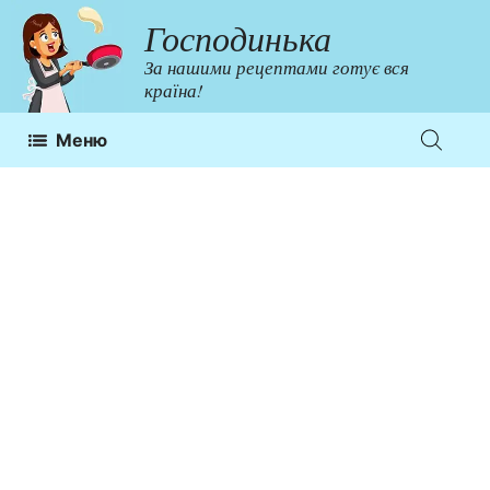
Перейти
Господинька
до
За нашими рецептами готує вся
контенту
країна!
Меню