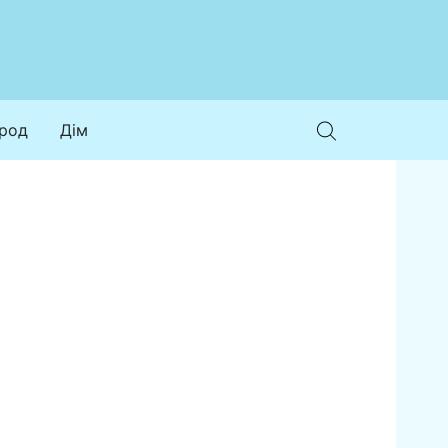
ород
Дім