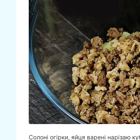
Солоні огірки, яйця варені нарізаю 