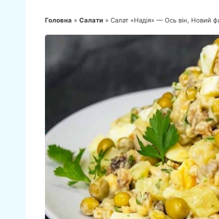
Головна
»
Салати
»
Салат «Надія» — Ось він, Новий фа