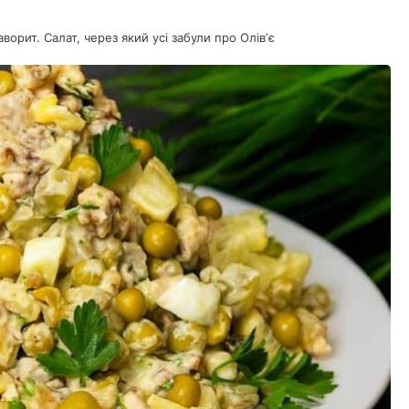
ворит. Салат, через який усі забули про Олівʼє