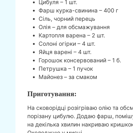
Цибуля – 1 шт.
Фарш курка-свинина – 400 г
Сіль, чорний перець
Олія – для обсмажування
Картопля варена – 2 шт.
Солоні огірки – 4 шт.
Яйця варені – 4 шт.
Горошок консервований – 1 б.
Петрушка – 1 пучок
Майонез – за смаком
Приготування:
На сковорідці розігріваю олію та об
порізану цибулю. Додаю фарш, поміш
на декілька хвилин накриваю кришкою
Охолоджую у мисці.