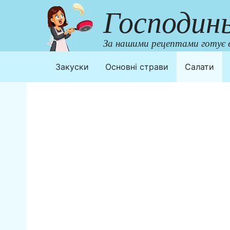
Перейти
Господин
до
контенту
За нашими рецептами готує в
Закуски
Основні страви
Салати