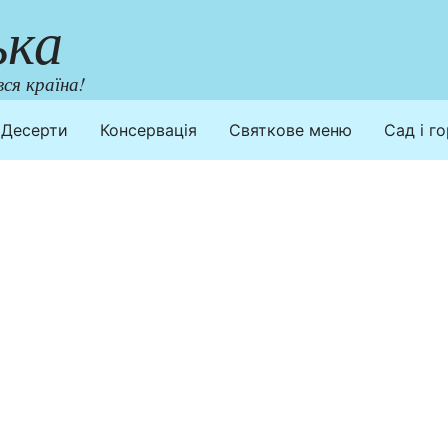
ька
ся країна!
Десерти
Консервація
Святкове меню
Сад і г