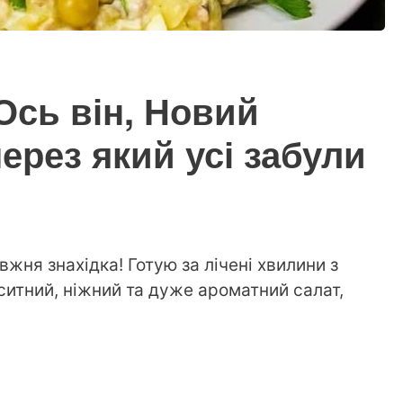
Ось він, Новий
ерез який усі забули
жня знахідка! Готую за лічені хвилини з
ситний, ніжний та дуже ароматний салат,