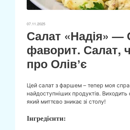
07.11.2025
Салат «Надія» — 
фаворит. Салат, ч
про Олівʼє
Цей салат з фаршем – тепер моя справ
найдоступніших продуктів. Виходить 
який миттєво зникає зі столу!
Інгредієнти: