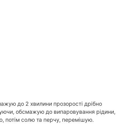
смажую до 2 хвилини прозорості дрібно
уючи, обсмажую до випаровування рідини,
, потім солю та перчу, перемішую.