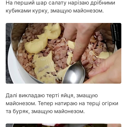
На перший шар салату нарізаю дрібними
кубиками курку, змащую майонезом.
Далі викладаю терті яйця, змащую
майонезом. Тепер натираю на терці огірки
та буряк, змащую майонезом.