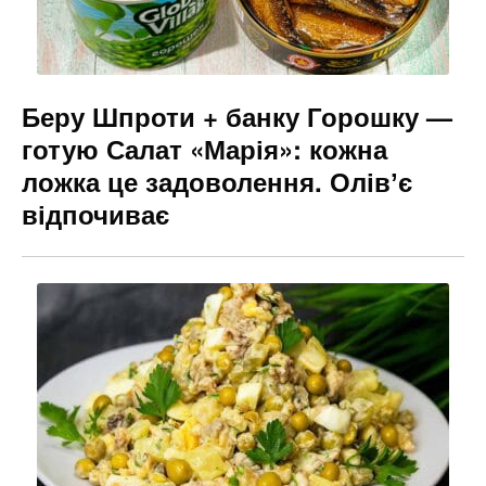
Беру Шпроти + банку Горошку —
готую Салат «Марія»: кожна
ложка це задоволення. Олівʼє
відпочиває