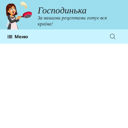
Перейти
Господинька
до
За нашими рецептами готує вся
контенту
країна!
Меню