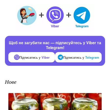
Щоб не загубити нас — підписуйтесь у Viber та
Telegram!
Підписатись у
Viber
Підписатись у
Telegram
Нове