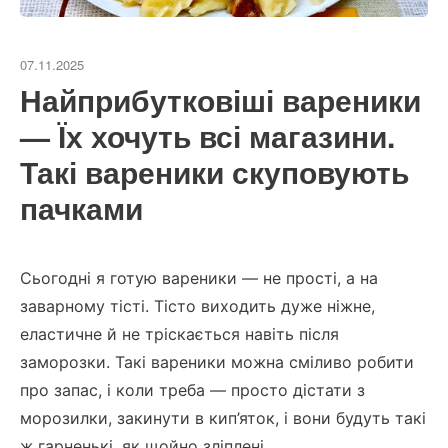
07.11.2025
Найприбутковіші вареники
— Їх хочуть всі магазини.
Такі вареники скуповують
пачками
Сьогодні я готую вареники — не прості, а на
заварному тісті. Тісто виходить дуже ніжне,
еластичне й не тріскається навіть після
заморозки. Такі вареники можна сміливо робити
про запас, і коли треба — просто дістати з
морозилки, закинути в кип’яток, і вони будуть такі
ж гарненькі, як щойно зліплені.