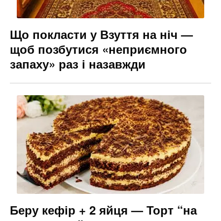
Що покласти у Взуття на ніч —
щоб позбутися «неприємного
запаху» раз і назавжди
Беру кефір + 2 яйця — Торт “на