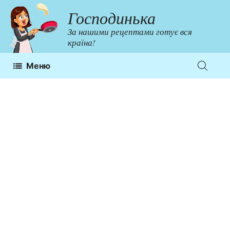
Перейти
Господинька
до
За нашими рецептами готує вся
контенту
країна!
Меню