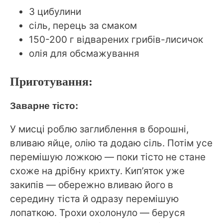
3 цибулини
сіль, перець за смаком
150-200 г відварених грибів-лисичок
олія для обсмажування
Приготування:
Заварне тісто:
У мисці роблю заглиблення в борошні,
вливаю яйце, олію та додаю сіль. Потім усе
перемішую ложкою — поки тісто не стане
схоже на дрібну крихту. Кип’яток уже
закипів — обережно вливаю його в
середину тіста й одразу перемішую
лопаткою. Трохи охолонуло — беруся