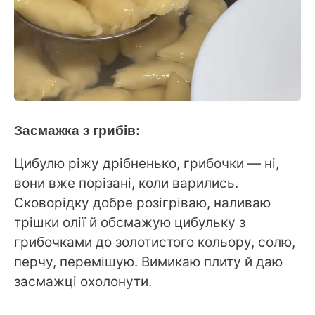
Засмажка з грибів:
Цибулю ріжу дрібненько, грибочки — ні,
вони вже порізані, коли варились.
Сковорідку добре розігріваю, наливаю
трішки олії й обсмажую цибульку з
грибочками до золотистого кольору, солю,
перчу, перемішую. Вимикаю плиту й даю
засмажці охолонути.