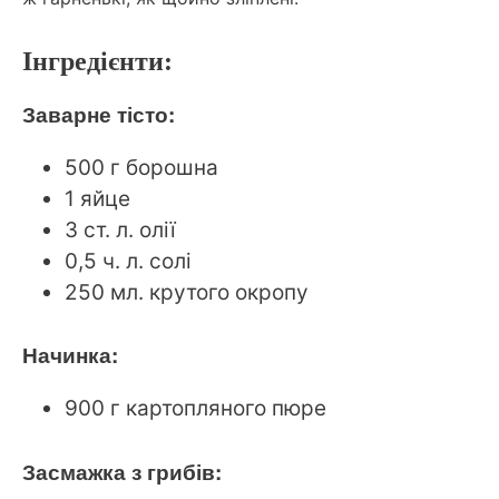
Інгредієнти:
Заварне тісто:
500 г борошна
1 яйце
3 ст. л. олії
0,5 ч. л. солі
250 мл. крутого окропу
Начинка:
900 г картопляного пюре
Засмажка з грибів: