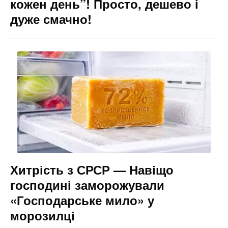
кожен день”! Просто, дешево і
дуже смачно!
Хитрість з СРСР — Навіщо
господині заморожували
«Господарське мило» у
морозилці