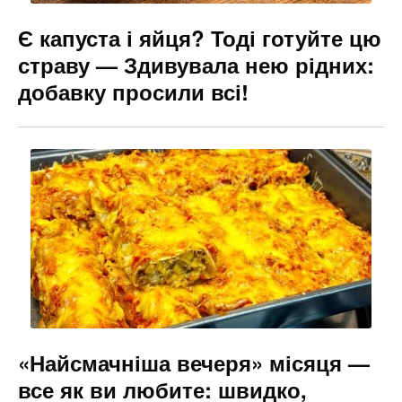
Є капуста і яйця? Тоді готуйте цю
страву — Здивувала нею рідних:
добавку просили всі!
«Найсмачніша вечеря» місяця —
все як ви любите: швидко,