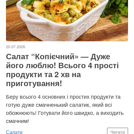
20.07.2026
Салат “Копієчний» — Дуже
його люблю! Всього 4 прості
продукти та 2 хв на
приготування!
Беру всього 4 основних і простих продукти та
готую дуже смачненький салатик, який всі
обожнюють! Готувати його швидко, а виходить
смачним!
Категорії
Салати
Читати