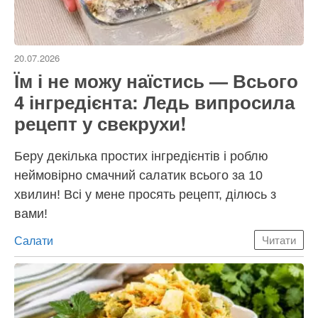
20.07.2026
Їм і не можу наїстись — Всього
4 інгредієнта: Ледь випросила
рецепт у свекрухи!
Беру декілька простих інгредієнтів і роблю
неймовірно смачний салатик всього за 10
хвилин! Всі у мене просять рецепт, ділюсь з
вами!
Категорії
Салати
Читати