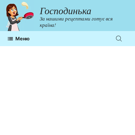
Перейти
Господинька
до
За нашими рецептами готує вся
контенту
країна!
Меню