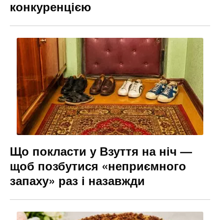
конкуренцією
Що покласти у Взуття на ніч —
щоб позбутися «неприємного
запаху» раз і назавжди