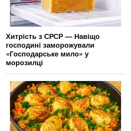
Хитрість з СРСР — Навіщо
господині заморожували
«Господарське мило» у
морозилці