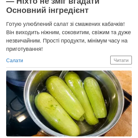
— Ніхто не зміг вгадати
Основний інгредієнт
Готую улюблений салат зі смажених кабачків!
Він виходить ніжним, соковитим, свіжим та дуже
незвичайним. Прості продукти, мінімум часу на
приготування!
Категорії
Салати
Читати