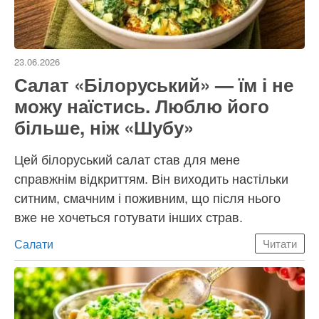
23.06.2026
Салат «Білоруський» — їм і не
можу наїстись. Люблю його
більше, ніж «Шубу»
Цей білоруський салат став для мене
справжнім відкриттям. Він виходить настільки
ситним, смачним і поживним, що після нього
вже не хочеться готувати інших страв.
Категорії
Салати
Читати