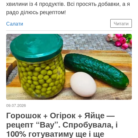
хвилини із 4 продуктів. Всі просять добавки, а я
радо ділюсь рецептом!
Категорії
Салати
Читати
09.07.2026
Горошок + Огірок + Яйце —
рецепт “Вау”. Спробувала, і
100% готуватиму ще і ще