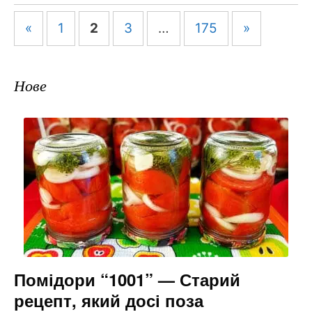
Навігація
«
1
2
3
…
175
»
по
запису
Нове
Помідори “1001” — Старий
рецепт, який досі поза