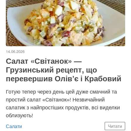
14.06.2026
Салат «Світанок» —
Грузинський рецепт, що
перевершив Олівʼє і Крабовий
Готую тепер через день цей дуже смачний та
простий салат «Світанок»! Незвичайний
салатик з найпростіших продуктів, всі виделки
облизують!
Категорії
Салати
Читати