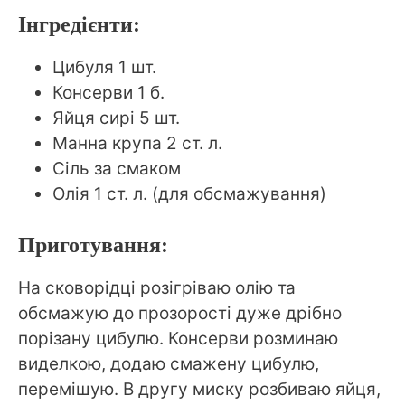
Інгредієнти:
Цибуля 1 шт.
Консерви 1 б.
Яйця сирі 5 шт.
Манна крупа 2 ст. л.
Сіль за смаком
Олія 1 ст. л. (для обсмажування)
Приготування:
На сковорідці розігріваю олію та
обсмажую до прозорості дуже дрібно
порізану цибулю. Консерви розминаю
виделкою, додаю смажену цибулю,
перемішую. В другу миску розбиваю яйця,