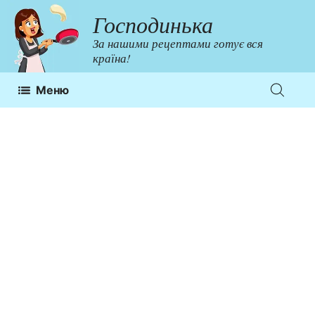
Перейти
Господинька
до
За нашими рецептами готує вся
контенту
країна!
Меню