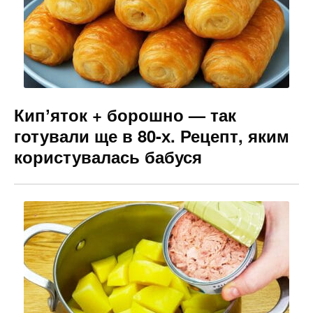
k
er
Кипʼяток + борошно — так
готували ще в 80-х. Рецепт, яким
користувалась бабуся