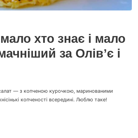
мало хто знає і мало
мачніший за Олівʼє і
 салат — з копченою курочкою, маринованими
нісінькі копченості всередині. Люблю таке!