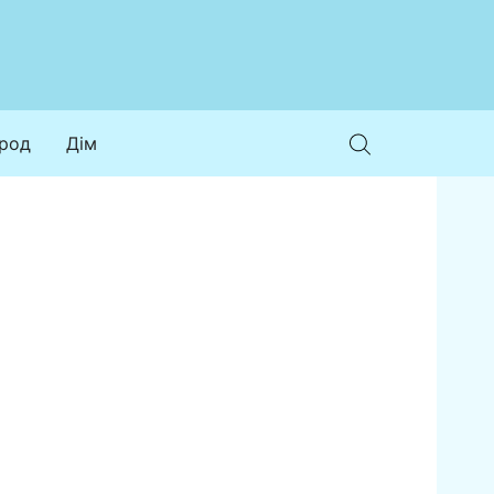
ород
Дім