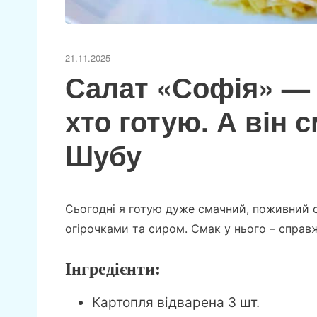
21.11.2025
Салат «Софія» — 
хто готую. А він с
Шубу
Сьогодні я готую дуже смачний, поживний
огірочками та сиром. Смак у нього – справж
Інгредієнти:
Картопля відварена 3 шт.