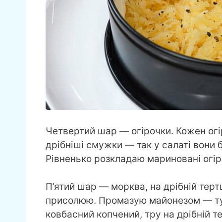
Четвертий шар — огірочки. Кожен огір
дрібніші смужки — так у салаті вони б
Рівненько розкладаю мариновані огір
П’ятий шар — морква, на дрібній терт
присолюю. Промазую майонезом — ту
ковбасний копчений, тру на дрібній 