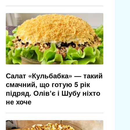
Салат «Кульбабка» — такий
смачний, що готую 5 рік
підряд. Олівʼє і Шубу ніхто
не хоче