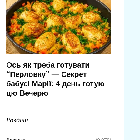
Ось як треба готувати
“Перловку” — Секрет
бабусі Марії: 4 день готую
цю Вечерю
Розділи
Десерти
(2 978)