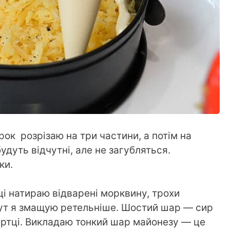
ок розрізаю на три частини, а потім на
удуть відчутні, але не загубляться.
ки.
ці натираю відварені морквину, трохи
т я змащую ретельніше. Шостий шар — сир
тертці. Викладаю тонкий шар майонезу — це