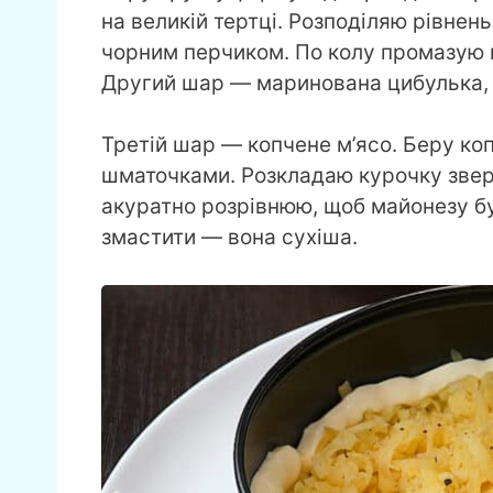
на великій тертці. Розподіляю рівне
чорним перчиком. По колу промазую м
Другий шар — маринована цибулька, 
Третій шар — копчене м’ясо. Беру ко
шматочками. Розкладаю курочку звер
акуратно розрівнюю, щоб майонезу бу
змастити — вона сухіша.