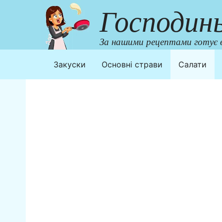
Перейти
Господин
до
контенту
За нашими рецептами готує в
Закуски
Основні страви
Салати