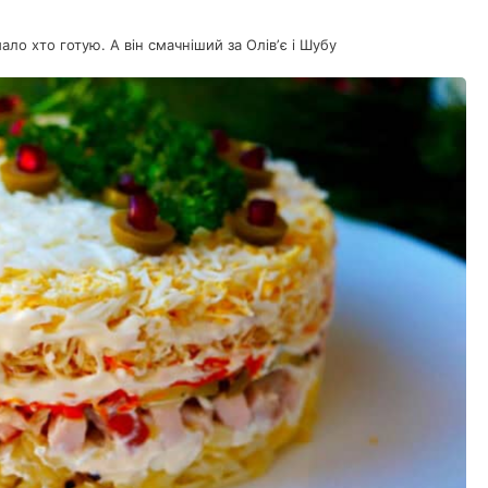
ало хто готую. А він смачніший за Олівʼє і Шубу