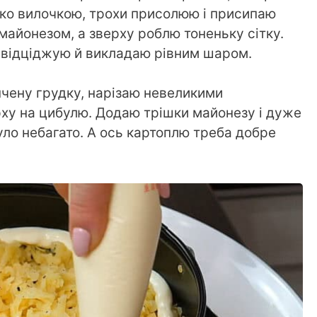
нько вилочкою, трохи присолюю і присипаю
айонезом, а зверху роблю тоненьку сітку.
відціджую й викладаю рівним шаром.
пчену грудку, нарізаю невеликими
ху на цибулю. Додаю трішки майонезу і дуже
ло небагато. А ось картоплю треба добре