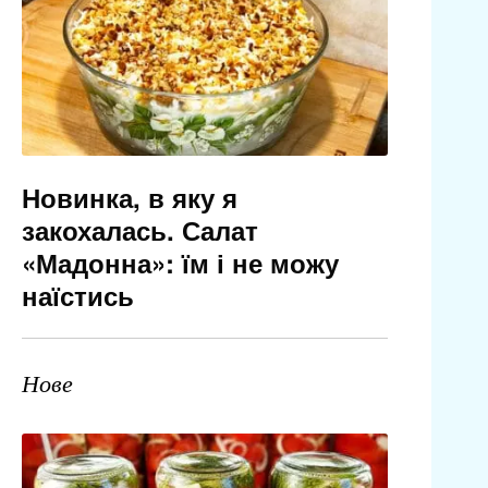
Новинка, в яку я
закохалась. Салат
«Мадонна»: їм і не можу
наїстись
Нове