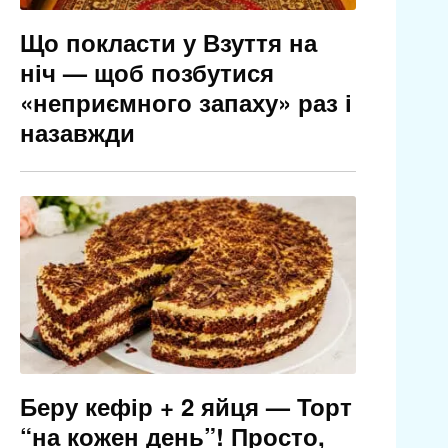
Що покласти у Взуття на
ніч — щоб позбутися
«неприємного запаху» раз і
назавжди
Беру кефір + 2 яйця — Торт
“на кожен день”! Просто,