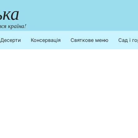
ька
ся країна!
Десерти
Консервація
Святкове меню
Сад і г