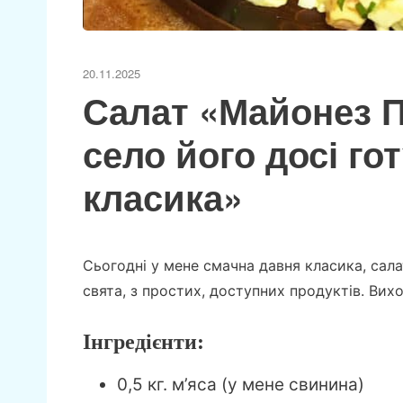
20.11.2025
Салат «Майонез 
село його досі го
класика»
Сьогодні у мене смачна давня класика, сал
свята, з простих, доступних продуктів. Вих
Інгредієнти:
0,5 кг. м’яса (у мене свинина)