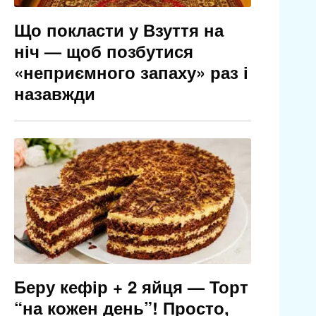
Що покласти у Взуття на
ніч — щоб позбутися
«неприємного запаху» раз і
назавжди
Беру кефір + 2 яйця — Торт
“на кожен день”! Просто,