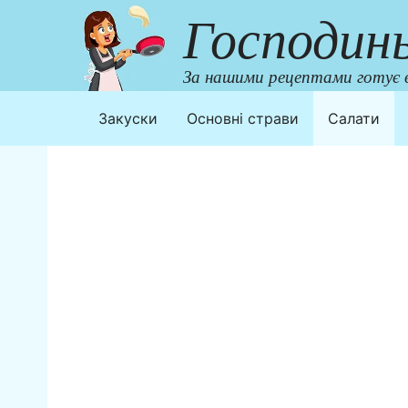
Перейти
Господин
до
контенту
За нашими рецептами готує в
Закуски
Основні страви
Салати