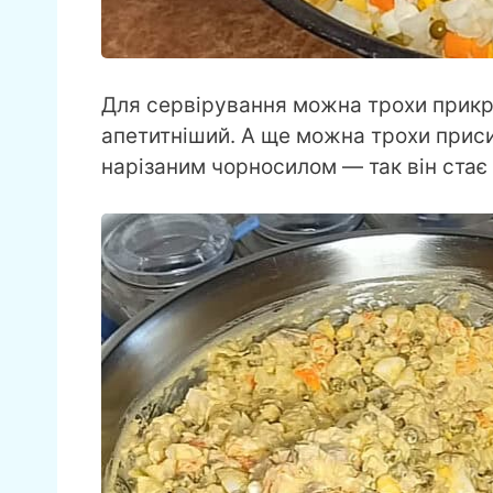
Для сервірування можна трохи прикр
апетитніший. А ще можна трохи прис
нарізаним чорносилом — так він стає