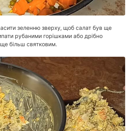
асити зеленню зверху, щоб салат був ще
ипати рубаними горішками або дрібно
 ще більш святковим.