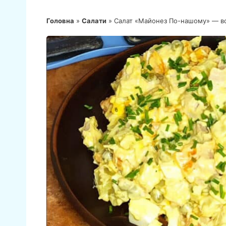
Головна
»
Салати
»
Салат «Майонез По-нашому» — все