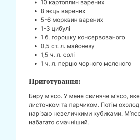
10 картоплин варених
8 яєць варених
5-6 морквин варених
1-3 цибулі
1 б. горошку консервованого
0,5 ст. л. майонезу
1,5 ч. л. солі
1 ч. л. перцю чорного меленого
Приготування:
Беру м’ясо. У мене свиняче м’ясо, яке
листочком та перчиком. Потім охолод
нарізаю невеличкими кубиками. М’ясо
набагато смачніший.