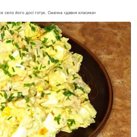
 село його досі готує. Смачна «давня класика»