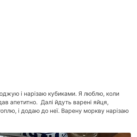
лоджую і нарізаю кубиками. Я люблю, коли
дав апетитно. Далі йдуть варені яйця,
топлю, і додаю до неї. Варену моркву нарізаю