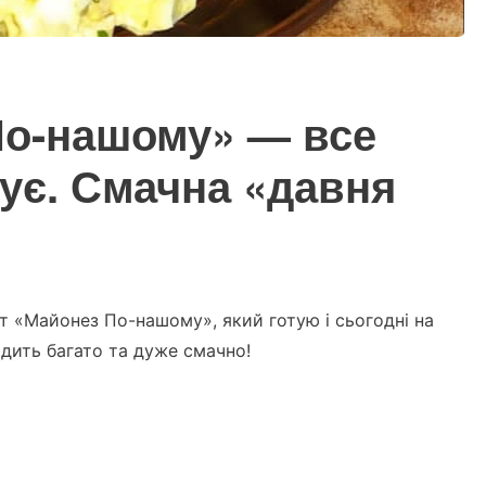
По-нашому» — все
тує. Смачна «давня
ат «Майонез По-нашому», який готую і сьогодні на
одить багато та дуже смачно!