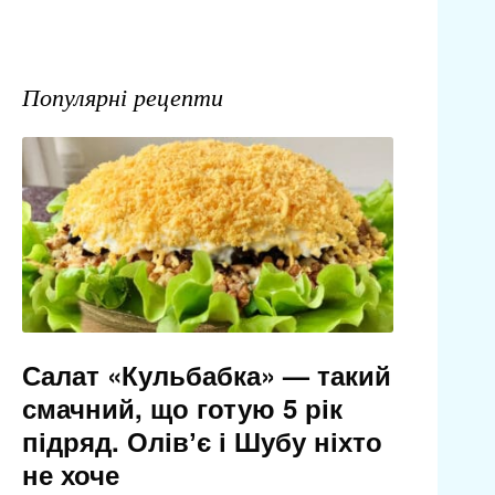
Популярні рецепти
Салат «Кульбабка» — такий
смачний, що готую 5 рік
підряд. Олівʼє і Шубу ніхто
не хоче