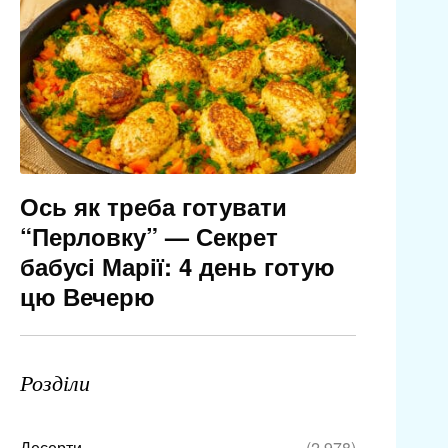
Ось як треба готувати
“Перловку” — Секрет
бабусі Марії: 4 день готую
цю Вечерю
Розділи
Десерти
(2 978)