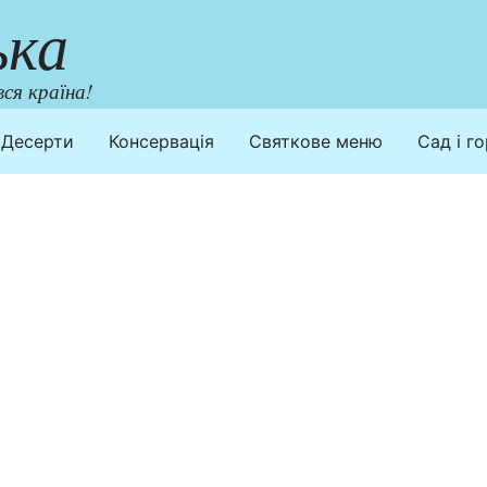
ька
ся країна!
Десерти
Консервація
Святкове меню
Сад і г