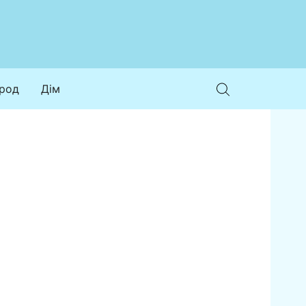
ород
Дім