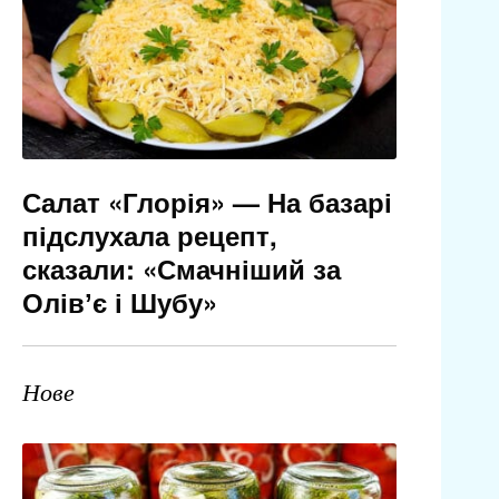
Салат «Глорія» — На базарі
підслухала рецепт,
сказали: «Смачніший за
Олівʼє і Шубу»
Нове