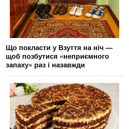
Що покласти у Взуття на ніч —
щоб позбутися «неприємного
запаху» раз і назавжди