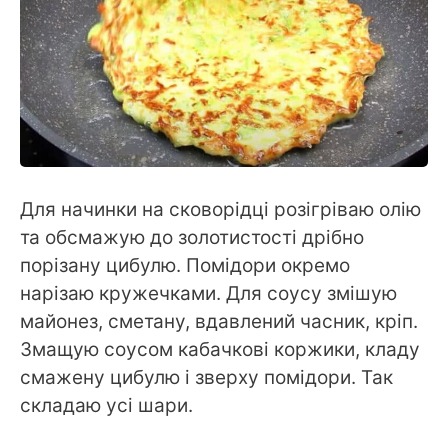
Для начинки на сковорідці розігріваю олію
та обсмажую до золотистості дрібно
порізану цибулю. Помідори окремо
нарізаю кружечками. Для соусу змішую
майонез, сметану, вдавлений часник, кріп.
Змащую соусом кабачкові коржики, кладу
смажену цибулю і зверху помідори. Так
складаю усі шари.