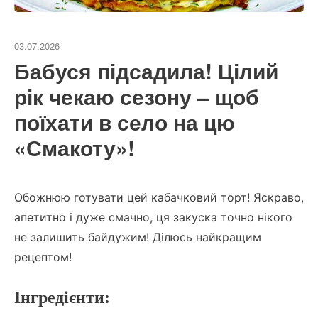
03.07.2026
Бабуся підсадила! Цілий
рік чекаю сезону – щоб
поїхати в село на цю
«Смакоту»!
Обожнюю готувати цей кабачковий торт! Яскраво,
апетитно і дуже смачно, ця закуска точно нікого
не залишить байдужим! Ділюсь найкращим
рецептом!
Інгредієнти: