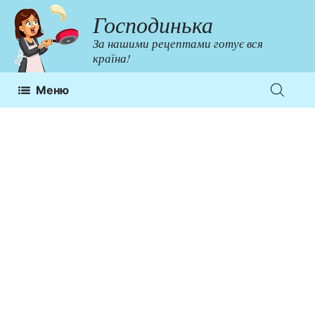
Перейти
Господинька
до
За нашими рецептами готує вся
контенту
країна!
Меню