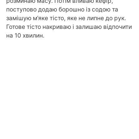
розминаю масу. Потім вливаю кефір,
поступово додаю борошно із содою та
замішую м’яке тісто, яке не липне до рук.
Готове тісто накриваю і залишаю відпочити
на 10 хвилин.