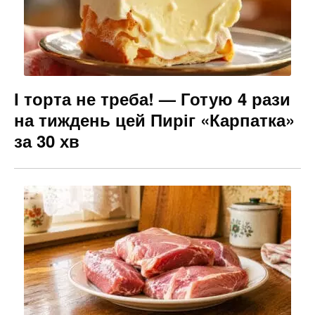
І торта не треба! — Готую 4 рази
на тиждень цей Пиріг «Карпатка»
за 30 хв