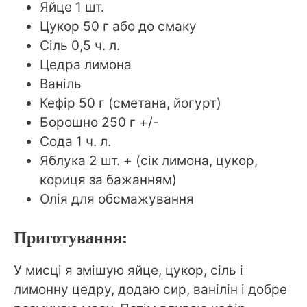
Яйце 1 шт.
Цукор 50 г або до смаку
Сіль 0,5 ч. л.
Цедра лимона
Ваніль
Кефір 50 г (сметана, йогурт)
Борошно 250 г +/-
Сода 1 ч. л.
Яблука 2 шт. + (сік лимона, цукор,
кориця за бажанням)
Олія для обсмажування
Приготування:
У мисці я змішую яйце, цукор, сіль і
лимонну цедру, додаю сир, ванілін і добре