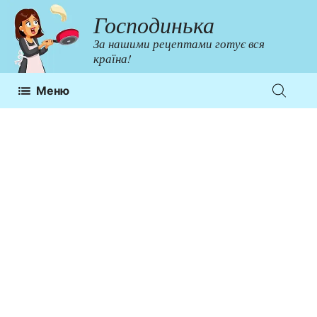
Перейти
Господинька
до
За нашими рецептами готує вся
контенту
країна!
Меню