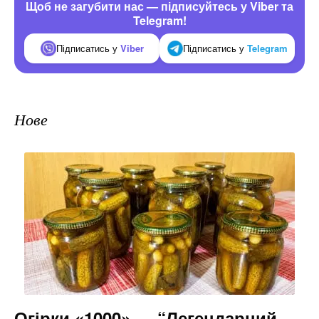
Щоб не загубити нас — підписуйтесь у Viber та
Telegram!
Підписатись у
Viber
Підписатись у
Telegram
Нове
Огірки «1000» — “Легендарний