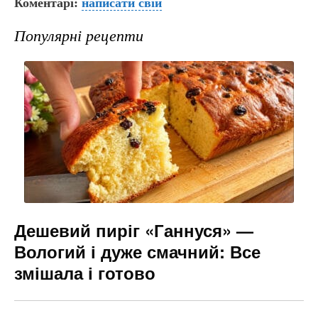
Коментарі:
c
er
написати свій
e
s
ai
e
gr
s
l
Популярні рецепти
b
a
e
o
m
n
o
g
k
er
Дешевий пиріг «Ганнуся» —
Вологий і дуже смачний: Все
змішала і готово