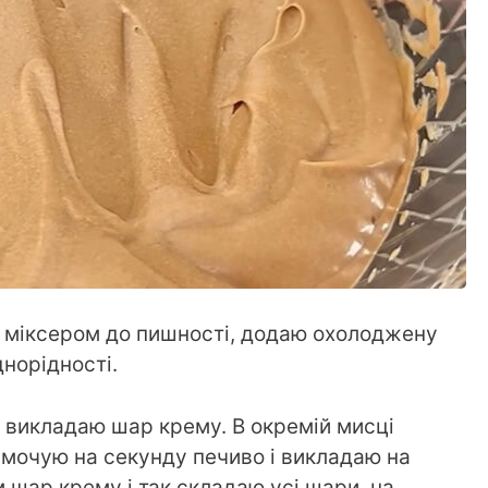
и міксером до пишності, додаю охолоджену
норідності.
, викладаю шар крему. В окремій мисці
амочую на секунду печиво і викладаю на
 шар крему і так складаю усі шари, на