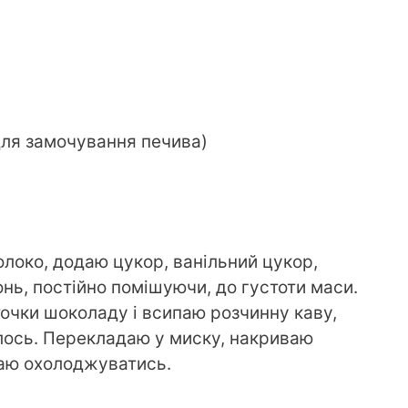
(для замочування печива)
локо, додаю цукор, ванільний цукор,
нь, постійно помішуючи, до густоти маси.
очки шоколаду і всипаю розчинну каву,
ось. Перекладаю у миску, накриваю
шаю охолоджуватись.