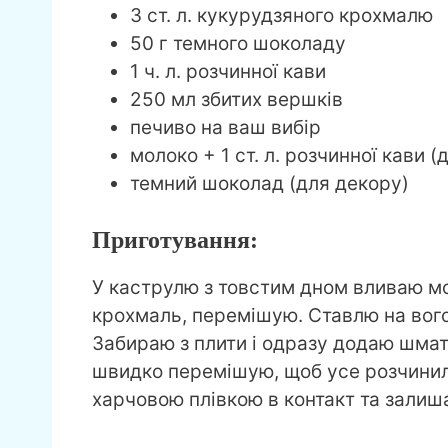
3 ст. л. кукурудзяного крохмалю
50 г темного шоколаду
1 ч. л. розчинної кави
250 мл збитих вершків
печиво на ваш вибір
молоко + 1 ст. л. розчинної кави 
темний шоколад (для декору)
Приготування:
У каструлю з товстим дном вливаю мо
крохмаль, перемішую. Ставлю на вого
Забираю з плити і одразу додаю шмат
швидко перемішую, щоб усе розчинил
харчовою плівкою в контакт та зали