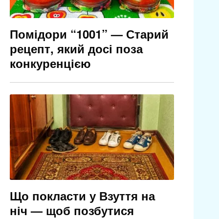
Помідори “1001” — Старий
рецепт, який досі поза
конкуренцією
Що покласти у Взуття на
ніч — щоб позбутися