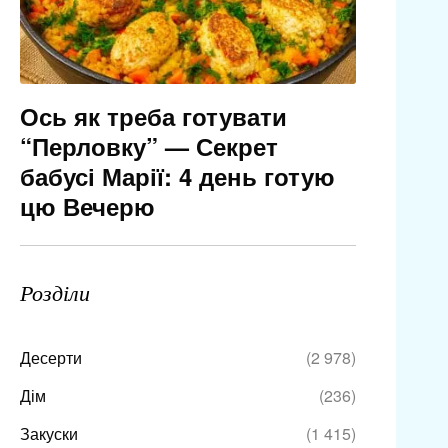
Ось як треба готувати
“Перловку” — Секрет
бабусі Марії: 4 день готую
цю Вечерю
Розділи
Десерти
(2 978)
Дім
(236)
Закуски
(1 415)