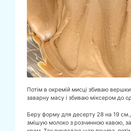
Потім в окремій мисці збиваю вершк
заварну масу і збиваю міксером до од
Беру форму для десерту 28 на 19 см.
змішую молоко з розчинною кавою, з
крем. Так викладаю шар печива, потім