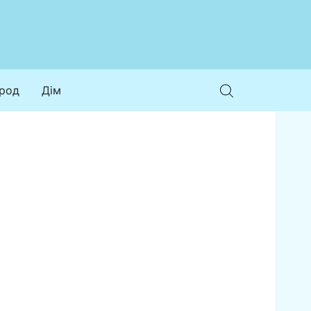
ород
Дім