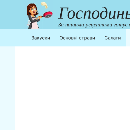
Перейти
Господин
до
контенту
За нашими рецептами готує в
Закуски
Основні страви
Салати