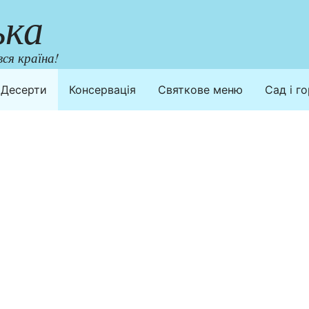
ька
ся країна!
Десерти
Консервація
Святкове меню
Сад і г