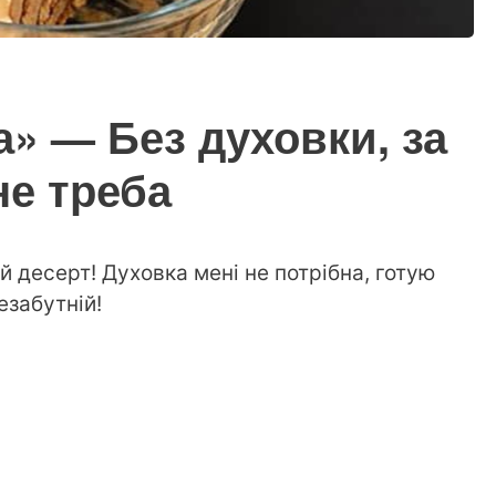
а» — Без духовки, за
не треба
й десерт! Духовка мені не потрібна, готую
езабутній!