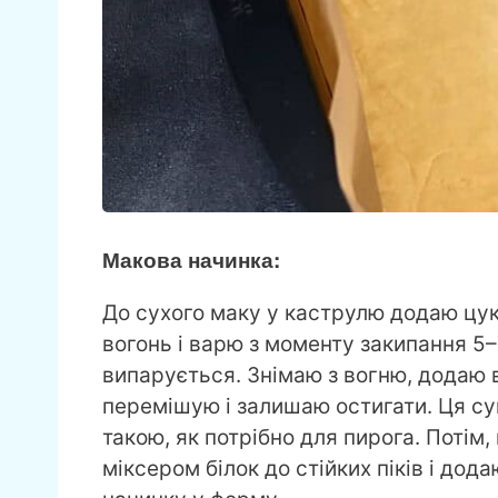
Макова начинка:
До сухого маку у каструлю додаю цук
вогонь і варю з моменту закипання 5–
випарується. Знімаю з вогню, додаю в
перемішую і залишаю остигати. Ця с
такою, як потрібно для пирога. Потім
міксером білок до стійких піків і до