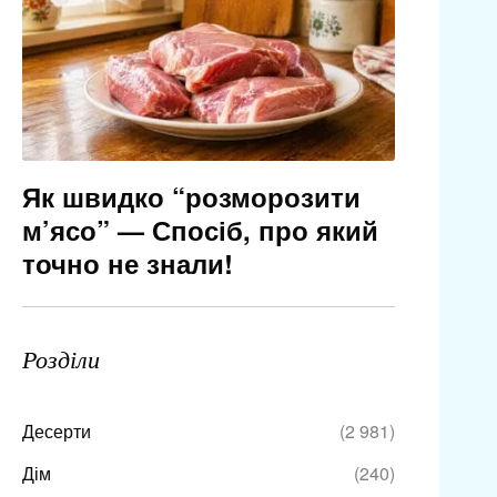
Як швидко “розморозити
м’ясо” — Спосіб, про який
точно не знали!
Розділи
Десерти
(2 981)
Дім
(240)