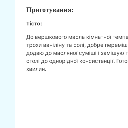
Приготування:
Тісто:
До вершкового масла кімнатної темп
трохи ваніліну та солі, добре перем
додаю до масляної суміші і замішую т
столі до однорідної консистенції. Го
хвилин.