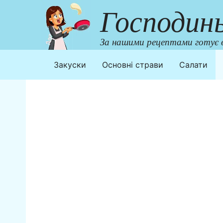
Перейти
Господин
до
контенту
За нашими рецептами готує в
Закуски
Основні страви
Салати