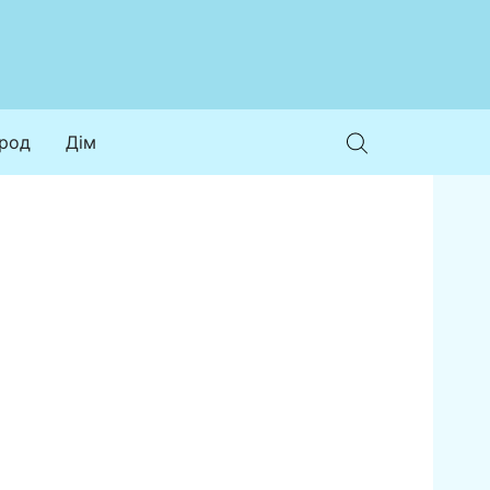
ород
Дім