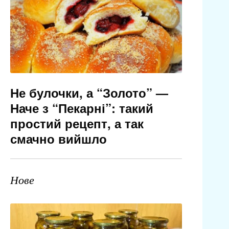
Не булочки, а “Золото” —
Наче з “Пекарні”: такий
простий рецепт, а так
смачно вийшло
Нове