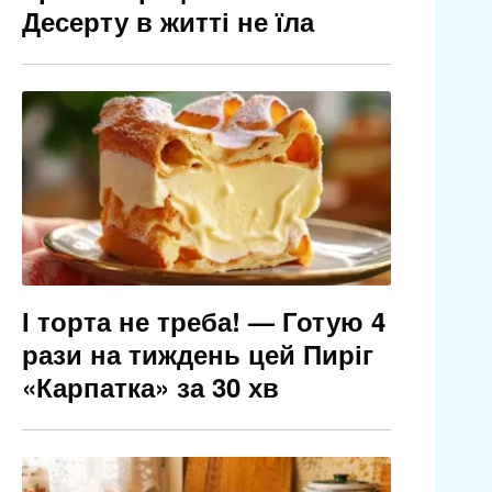
Десерту в житті не їла
І торта не треба! — Готую 4
рази на тиждень цей Пиріг
«Карпатка» за 30 хв