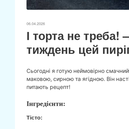
06.04.2026
І торта не треба! 
тиждень цей пиріг
Сьогодні я готую неймовірно смачний
маковою, сирною та ягідною. Він насті
питають рецепт!
Інгредієнти:
Тісто: