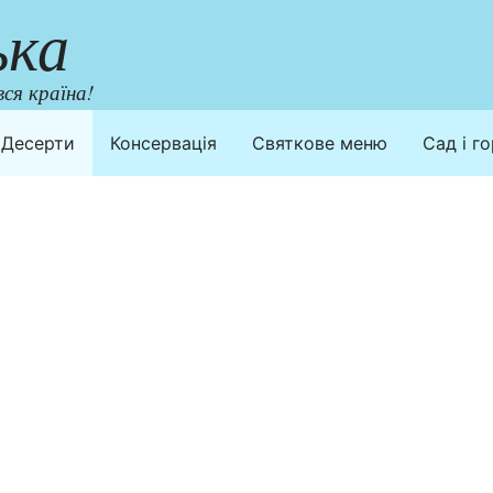
ька
ся країна!
Десерти
Консервація
Святкове меню
Сад і г