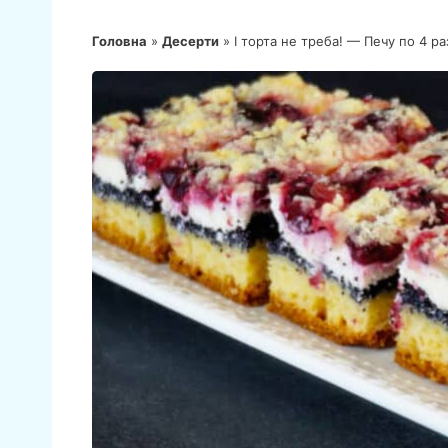
Головна
»
Десерти
»
І торта не треба! — Печу по 4 ра