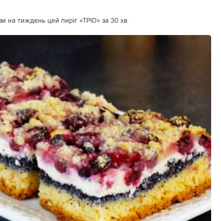
зи на тиждень цей пиріг «ТРІО» за 30 хв