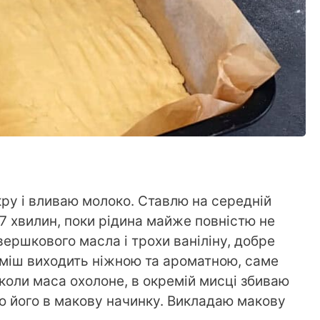
ру і вливаю молоко. Ставлю на середній
7 хвилин, поки рідина майже повністю не
ершкового масла і трохи ваніліну, добре
уміш виходить ніжною та ароматною, саме
, коли маса охолоне, в окремій мисці збиваю
даю його в макову начинку. Викладаю макову