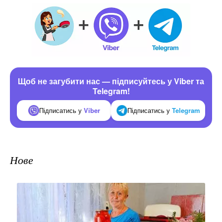
Щоб не загубити нас — підписуйтесь у Viber та
Telegram!
Підписатись у
Viber
Підписатись у
Telegram
Нове