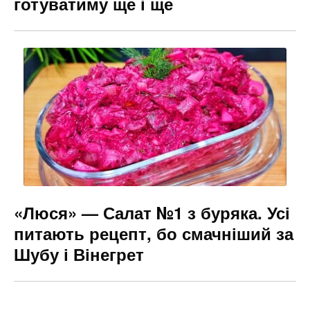
готуватиму ще і ще
«Люся» — Салат №1 з буряка. Усі
питають рецепт, бо смачніший за
Шубу і Вінегрет