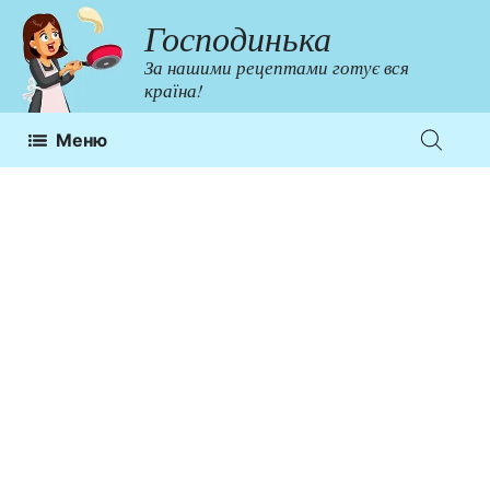
Перейти
Господинька
до
За нашими рецептами готує вся
контенту
країна!
Меню