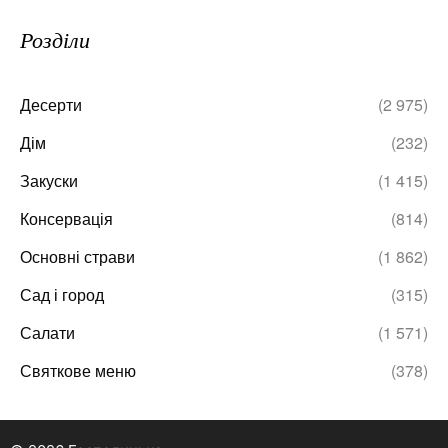
Розділи
Десерти
(2 975)
Дім
(232)
Закуски
(1 415)
Консервація
(814)
Основні страви
(1 862)
Сад і город
(315)
Салати
(1 571)
Святкове меню
(378)