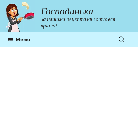
Перейти
Господинька
до
За нашими рецептами готує вся
контенту
країна!
Меню