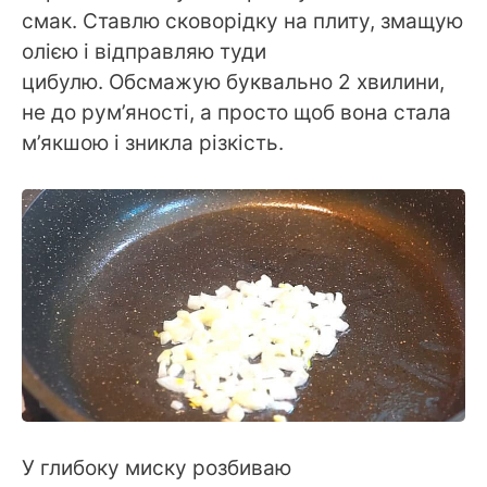
смак. Ставлю сковорідку на плиту, змащую
олією і відправляю туди
цибулю. Обсмажую буквально 2 хвилини,
не до рум’яності, а просто щоб вона стала
м’якшою і зникла різкість.
У глибоку миску розбиваю