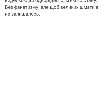
виделкою до однорідного, м’якого стану.
Без фанатизму, але щоб великих шматків
не залишалось.