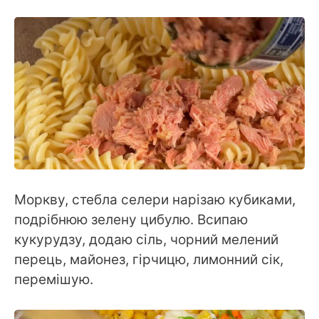
Моркву, стебла селери нарізаю кубиками,
подрібнюю зелену цибулю. Всипаю
кукурудзу, додаю сіль, чорний мелений
перець, майонез, гірчицю, лимонний сік,
перемішую.