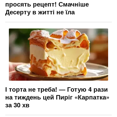
просять рецепт! Смачніше
Десерту в житті не їла
І торта не треба! — Готую 4 рази
на тиждень цей Пиріг «Карпатка»
за 30 хв