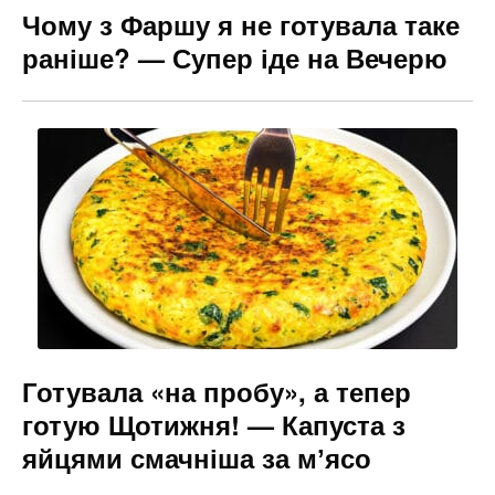
Чому з Фаршу я не готувала таке
раніше? — Супер іде на Вечерю
Готувала «на пробу», а тепер
готую Щотижня! — Капуста з
яйцями смачніша за мʼясо