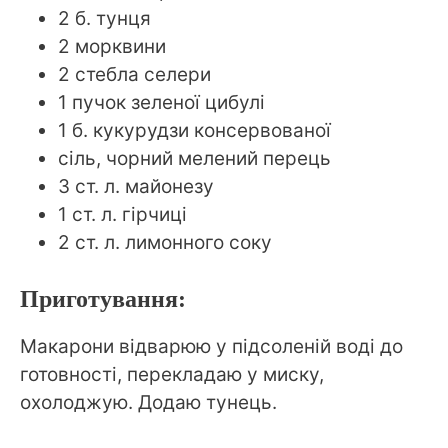
2 б. тунця
2 морквини
2 стебла селери
1 пучок зеленої цибулі
1 б. кукурудзи консервованої
сіль, чорний мелений перець
3 ст. л. майонезу
1 ст. л. гірчиці
2 ст. л. лимонного соку
Приготування:
Макарони відварюю у підсоленій воді до
готовності, перекладаю у миску,
охолоджую. Додаю тунець.