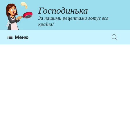
Перейти
Господинька
до
За нашими рецептами готує вся
контенту
країна!
Меню