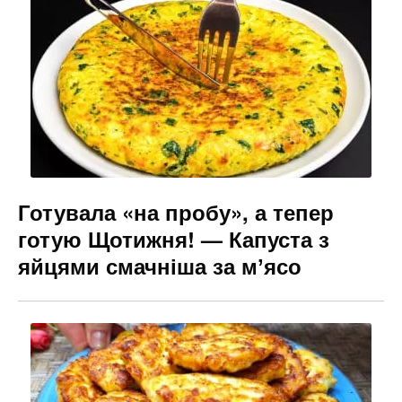
Готувала «на пробу», а тепер
готую Щотижня! — Капуста з
яйцями смачніша за мʼясо