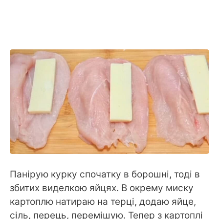
Панірую курку спочатку в борошні, тоді в
збитих виделкою яйцях. В окрему миску
картоплю натираю на терці, додаю яйце,
сіль, перець, перемішую. Тепер з картоплі