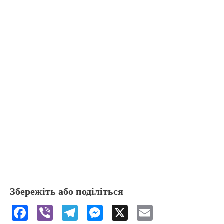
Збережіть або поділіться
F
Vi
T
M
X
E