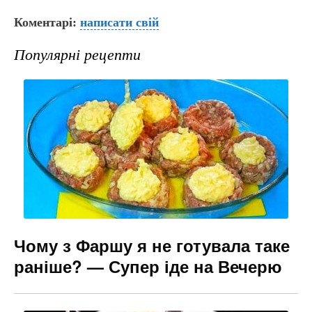
a
b
el
e
m
Коментарі:
c
er
написати свій
e
s
ai
e
gr
s
l
Популярні рецепти
b
a
e
o
m
n
o
g
k
er
Чому з Фаршу я не готувала таке
раніше? — Супер іде на Вечерю