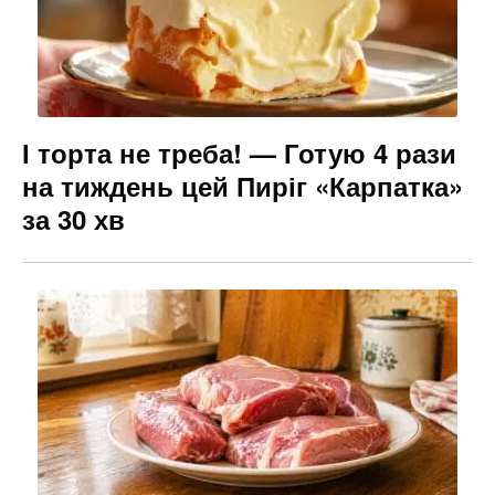
І торта не треба! — Готую 4 рази
на тиждень цей Пиріг «Карпатка»
за 30 хв