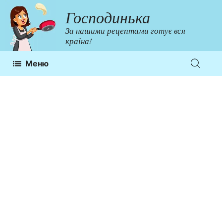
Перейти
Господинька
до
За нашими рецептами готує вся
контенту
країна!
Меню