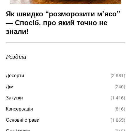
Як швидко “розморозити м’ясо”
— Спосіб, про який точно не
знали!
Розділи
Десерти
(2 981)
Дім
(240)
Закуски
(1 416)
Консервація
(816)
Основні страви
(1 865)
Сад і город
(315)