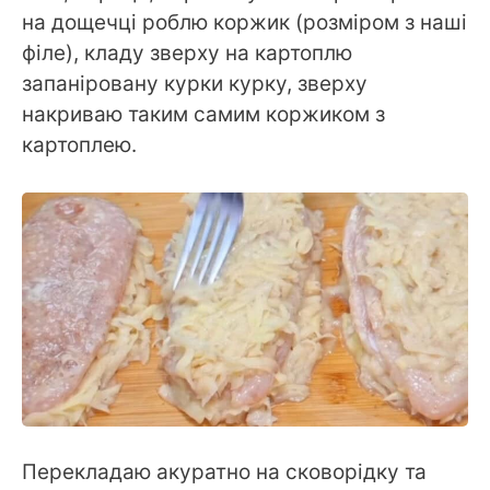
на дощечці роблю коржик (розміром з наші
філе), кладу зверху на картоплю
запаніровану курки курку, зверху
накриваю таким самим коржиком з
картоплею.
Перекладаю акуратно на сковорідку та