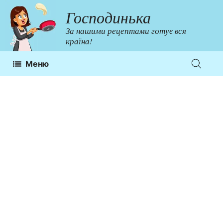
Перейти
Господинька
до
За нашими рецептами готує вся
контенту
країна!
Меню