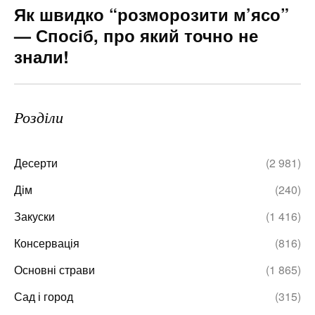
Як швидко “розморозити м’ясо”
— Спосіб, про який точно не
знали!
Розділи
Десерти
(2 981)
Дім
(240)
Закуски
(1 416)
Консервація
(816)
Основні страви
(1 865)
Сад і город
(315)