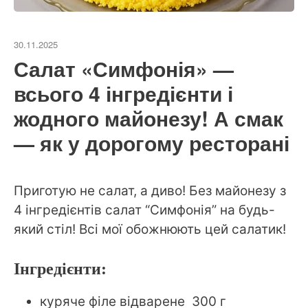
30.11.2025
Салат «Симфонія» —
всього 4 інгредієнти і
жодного майонезу! А смак
— як у дорогому ресторані
Приготую не салат, а диво! Без майонезу з
4 інгредієнтів салат “Симфонія” на будь-
який стіл! Всі мої обожнюють цей салатик!
Інгредієнти:
куряче філе відварене 300 г