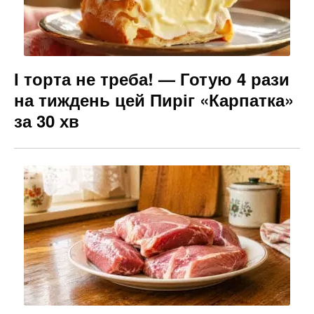
І торта не треба! — Готую 4 рази
на тиждень цей Пиріг «Карпатка»
за 30 хв