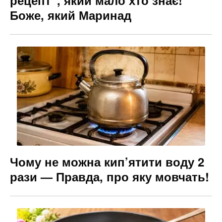
рецепт”, який мало хто знає!
Боже, який Маринад
Чому не можна кип’ятити воду 2
рази — Правда, про яку мовчать!