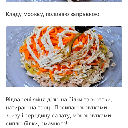
Кладу моркву, поливаю заправкою
Відварені яйця ділю на білки та жовтки,
натираю на терці. Посипаю жовтками
знизу і середину салату, між жовтками
сиплю білки, смачного!