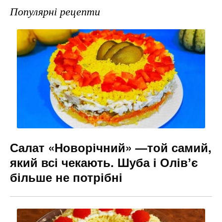
e
gr
s
l
Популярні рецепти
b
a
e
o
m
n
o
g
k
er
Салат «Новорічний» —той самий,
який всі чекають. Шуба і Олівʼє
більше не потрібні