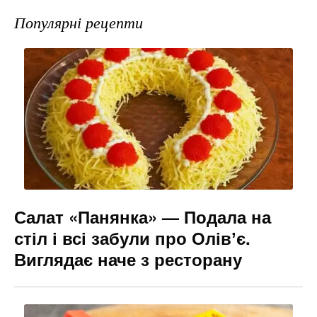
e
gr
s
l
Популярні рецепти
b
a
e
o
m
n
o
g
k
er
Салат «Панянка» — Подала на
стіл і всі забули про Олівʼє.
Виглядає наче з ресторану