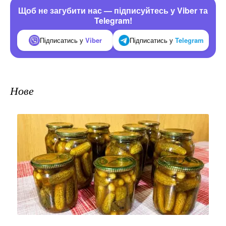
Щоб не загубити нас — підписуйтесь у Viber та
Telegram!
Підписатись у
Viber
Підписатись у
Telegram
Нове