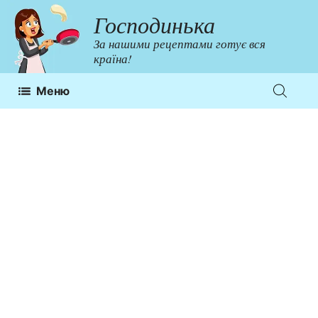
Перейти
Господинька
до
За нашими рецептами готує вся
контенту
країна!
Меню