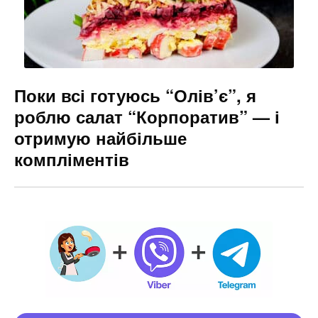
Поки всі готуюсь “Олів’є”, я
роблю салат “Корпоратив” — і
отримую найбільше
компліментів