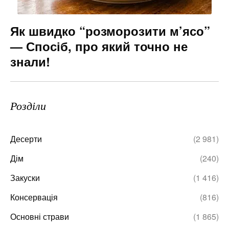
Як швидко “розморозити м’ясо”
— Спосіб, про який точно не
знали!
Розділи
Десерти
(2 981)
Дім
(240)
Закуски
(1 416)
Консервація
(816)
Основні страви
(1 865)