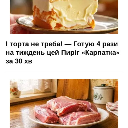
І торта не треба! — Готую 4 рази
на тиждень цей Пиріг «Карпатка»
за 30 хв