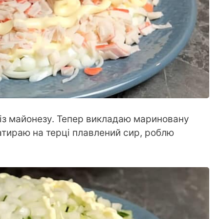
у із майонезу. Тепер викладаю мариновану
атираю на терці плавлений сир, роблю