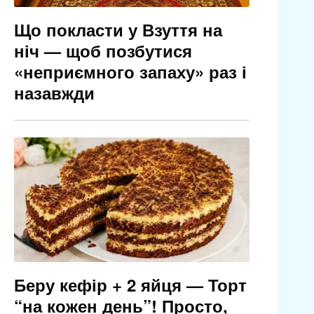
Що покласти у Взуття на
ніч — щоб позбутися
«неприємного запаху» раз і
назавжди
Беру кефір + 2 яйця — Торт
“на кожен день”! Просто,