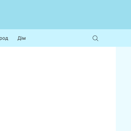
ород
Дім