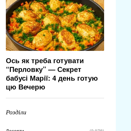
Ось як треба готувати
“Перловку” — Секрет
бабусі Марії: 4 день готую
цю Вечерю
Розділи
Десерти
(2 978)