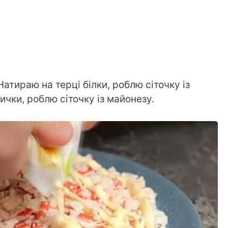
Натираю на терці білки, роблю сіточку із
ички, роблю сіточку із майонезу.