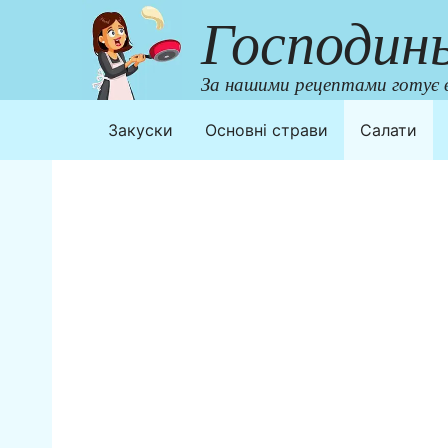
Перейти
Господин
до
контенту
За нашими рецептами готує в
Закуски
Основні страви
Салати