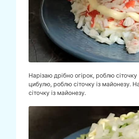
Нарізаю дрібно огірок, роблю сіточк
цибулю, роблю сіточку із майонезу. Н
сіточку із майонезу.