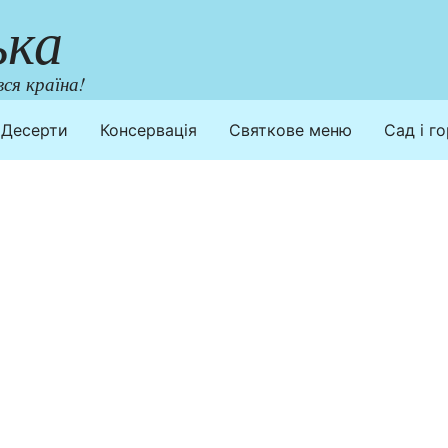
ька
ся країна!
Десерти
Консервація
Святкове меню
Сад і г