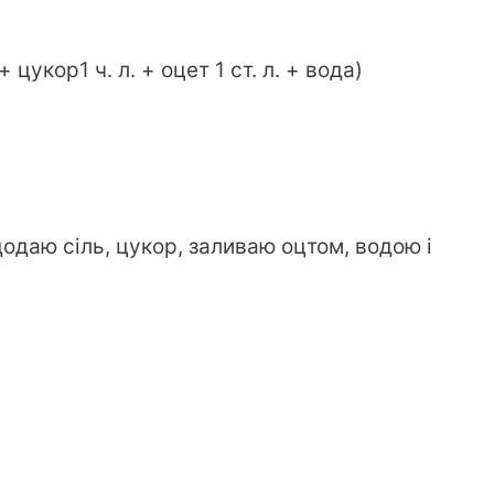
+ цукор1 ч. л. + оцет 1 ст. л. + вода)
одаю сіль, цукор, заливаю оцтом, водою і