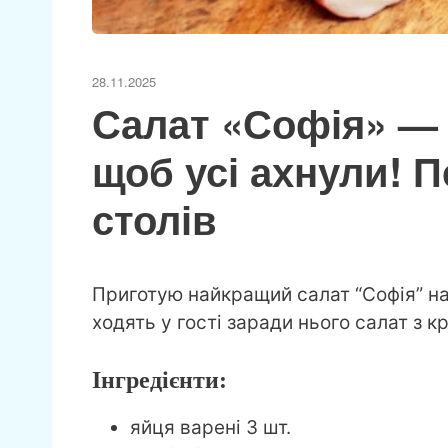
28.11.2025
Салат «Софія» — 
щоб усі ахнули! 
столів
Приготую найкращий салат “Софія” на 
ходять у гості заради нього салат з
Інгредієнти:
яйця варені 3 шт.