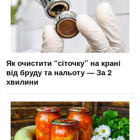
Як очистити “сіточку” на крані
від бруду та нальоту — За 2
хвилини