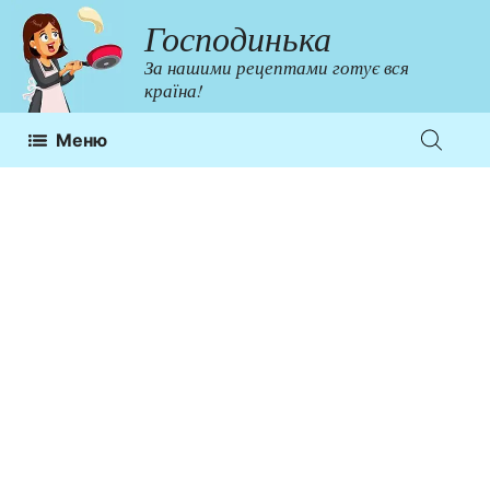
Перейти
Господинька
до
За нашими рецептами готує вся
контенту
країна!
Меню