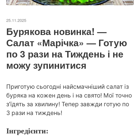
25.11.2025
Бурякова новинка! —
Салат «Марічка» — Готую
по 3 рази на Тиждень і не
можу зупинитися
Приготую сьогодні найсмачніший салат із
буряка на кожен день і на свято! Мої точно
з’їдять за хвилину! Тепер завжди готую по
3 рази на тиждень!
Інгредієнти: