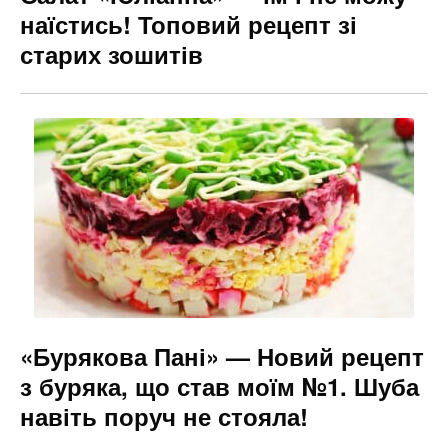
наїстись! Топовий рецепт зі
старих зошитів
«Бурякова Пані» — Новий рецепт
з буряка, що став моїм №1. Шуба
навіть поруч не стояла!