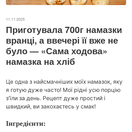
11.11.2025
Приготувала 700г намазки
вранці, а ввечері її вже не
було — «Сама ходова»
намазка на хліб
Це одна з найсмачніших моїх намазок, яку
я готую дуже часто! Мої рідні усю порцію
з’їли за день. Рецепт дуже простий і
швидкий, ви закохаєтесь у смак!
Інгредієнти: