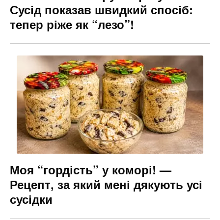
Сусід показав швидкий спосіб:
тепер ріже як “лезо”!
Моя “гордість” у коморі! —
Рецепт, за який мені дякують усі
сусідки