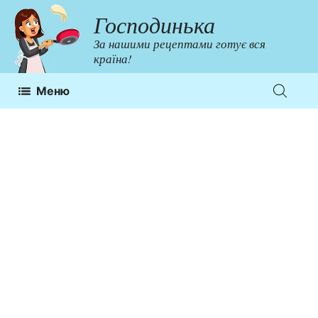
Перейти
Господинька
до
За нашими рецептами готує вся
контенту
країна!
Меню