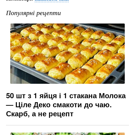
c
er
e
s
ai
e
gr
s
l
Популярні рецепти
b
a
e
o
m
n
o
g
k
er
50 шт з 1 яйця і 1 стакана Молока
— Ціле Деко смакоти до чаю.
Скарб, а не рецепт