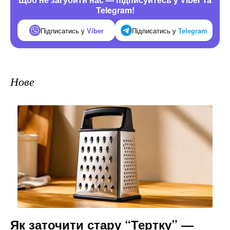
Telegram!
Підписатись у
Viber
Підписатись у
Telegram
Нове
Як заточити стару “Тертку” —