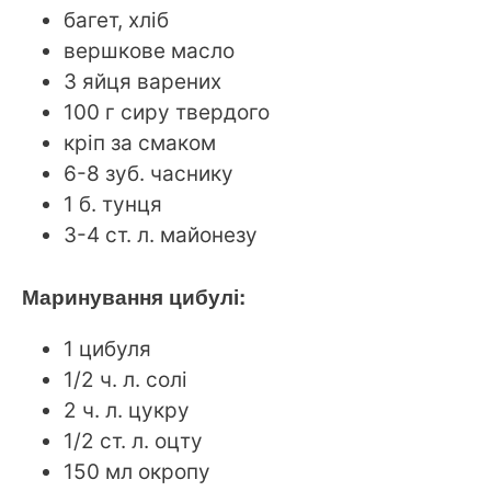
багет, хліб
вершкове масло
3 яйця варених
100 г сиру твердого
кріп за смаком
6-8 зуб. часнику
1 б. тунця
3-4 ст. л. майонезу
Маринування цибулі:
1 цибуля
1/2 ч. л. солі
2 ч. л. цукру
1/2 ст. л. оцту
150 мл окропу