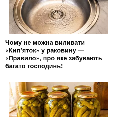
Чому не можна виливати
«Кипʼяток» у раковину —
«Правило», про яке забувають
багато господинь!