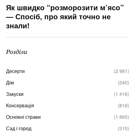
Як швидко “розморозити м’ясо”
— Спосіб, про який точно не
знали!
Розділи
Десерти
(2 981)
Дім
(240)
Закуски
(1 416)
Консервація
(816)
Основні страви
(1 865)
Сад і город
(315)