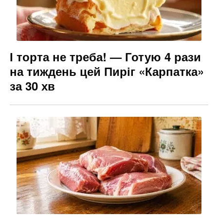
І торта не треба! — Готую 4 рази
на тиждень цей Пиріг «Карпатка»
за 30 хв