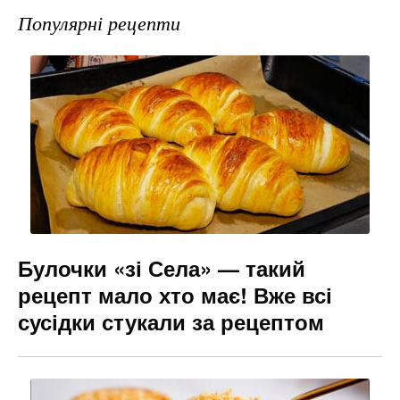
e
gr
s
l
Популярні рецепти
b
a
e
o
m
n
o
g
k
er
Булочки «зі Села» — такий
рецепт мало хто має! Вже всі
сусідки стукали за рецептом