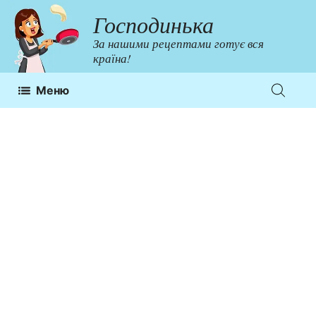
Перейти
Господинька
до
За нашими рецептами готує вся
контенту
країна!
Меню