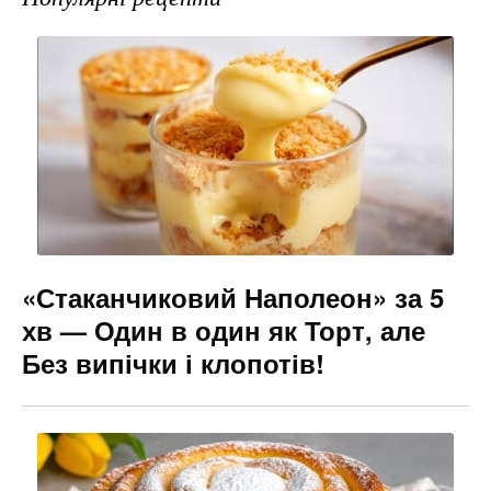
b
a
e
o
m
n
o
g
k
er
«Стаканчиковий Наполеон» за 5
хв — Один в один як Торт, але
Без випічки і клопотів!