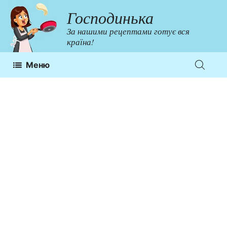
Перейти
Господинька
до
За нашими рецептами готує вся
контенту
країна!
Меню