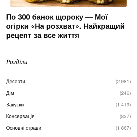
По 300 банок щороку — Мої
огірки «На розхват». Найкращий
рецепт за все життя
Розділи
Десерти
(2 981)
Дім
(246)
Закуски
(1 419)
Консервація
(827)
Основні страви
(1 867)