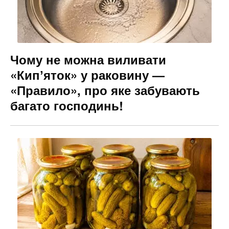
Чому не можна виливати
«Кипʼяток» у раковину —
«Правило», про яке забувають
багато господинь!