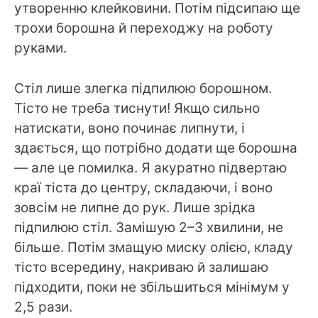
утворенню клейковини. Потім підсипаю ще
трохи борошна й переходжу на роботу
руками.
Стіл лише злегка підпилюю борошном.
Тісто не треба тиснути! Якщо сильно
натискати, воно починає липнути, і
здається, що потрібно додати ще борошна
— але це помилка. Я акуратно підвертаю
краї тіста до центру, складаючи, і воно
зовсім не липне до рук. Лише зрідка
підпилюю стіл. Замішую 2–3 хвилини, не
більше. Потім змащую миску олією, кладу
тісто всередину, накриваю й залишаю
підходити, поки не збільшиться мінімум у
2,5 рази.