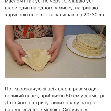
маслом і так усі по черзі. Складаю усі
шари один на одного у миску, накриваю
харчовою плівкою та залишаю на 20-30 хв.
Потім розкачую зі всіх шарів разом один
великий пласт, приблизно 50 см у діаметрі.
Ділю його на трикутники і кладу на краї
варене згущене молоко. Скручую у