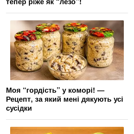
тепер ріже як “лезо”!
Моя “гордість” у коморі! —
Рецепт, за який мені дякують усі
сусідки