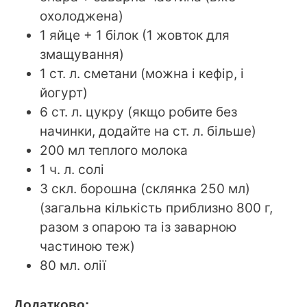
охолоджена)
1 яйце + 1 білок (1 жовток для
змащування)
1 ст. л. сметани (можна і кефір, і
йогурт)
6 ст. л. цукру (якщо робите без
начинки, додайте на ст. л. більше)
200 мл теплого молока
1 ч. л. солі
3 скл. борошна (склянка 250 мл)
(загальна кількість приблизно 800 г,
разом з опарою та із заварною
частиною теж)
80 мл. олії
Додатково: