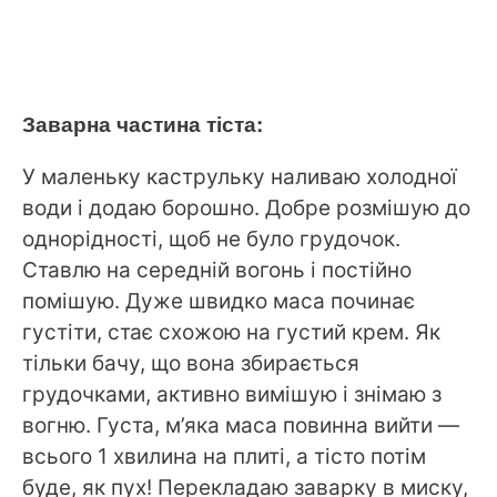
Заварна частина тіста:
У маленьку каструльку наливаю холодної
води і додаю борошно. Добре розмішую до
однорідності, щоб не було грудочок.
Ставлю на середній вогонь і постійно
помішую. Дуже швидко маса починає
густіти, стає схожою на густий крем. Як
тільки бачу, що вона збирається
грудочками, активно вимішую і знімаю з
вогню. Густа, м’яка маса повинна вийти —
всього 1 хвилина на плиті, а тісто потім
буде, як пух! Перекладаю заварку в миску,