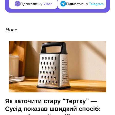
Підписатись у
Viber
Підписатись у
Telegram
Нове
Як заточити стару “Тертку” —
Сусід показав швидкий спосіб: