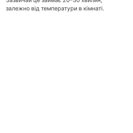
Зазвичай це займає 20–30 хвилин,
залежно від температури в кімнаті.