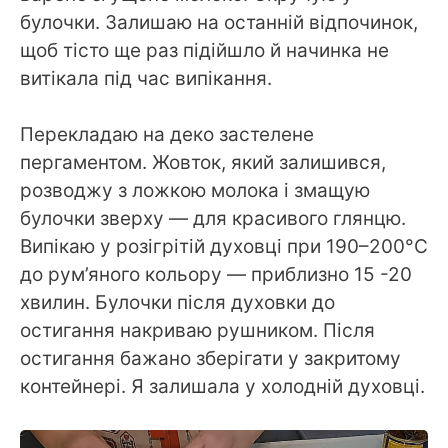
булочки. Залишаю на останній відпочинок,
щоб тісто ще раз підійшло й начинка не
витікала під час випікання.
Перекладаю на деко застелене
пергаментом. Жовток, який залишився,
розводжу з ложкою молока і змащую
булочки зверху — для красивого глянцю.
Випікаю у розігрітій духовці при 190–200°C
до рум’яного кольору — приблизно 15 -20
хвилин. Булочки після духовки до
остигання накриваю рушником. Після
остигання бажано зберігати у закритому
контейнері. Я залишала у холодній духовці.