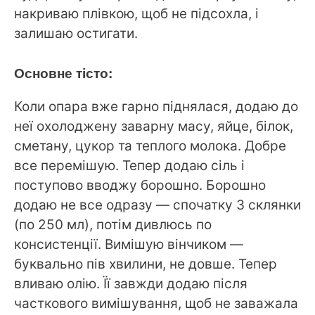
накриваю плівкою, щоб не підсохла, і
залишаю остигати.
Основне тісто:
Коли опара вже гарно піднялася, додаю до
неї охолоджену заварну масу, яйце, білок,
сметану, цукор та теплого молока. Добре
все перемішую. Тепер додаю сіль і
поступово вводжу борошно. Борошно
додаю не все одразу — спочатку 3 склянки
(по 250 мл), потім дивлюсь по
консистенції. Вимішую вінчиком —
буквально пів хвилини, не довше. Тепер
вливаю олію. Її завжди додаю після
часткового вимішування, щоб не заважала