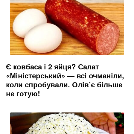
o
m
n
o
g
k
er
Є ковбаса і 2 яйця? Салат
«Міністерський» — всі очманіли,
коли спробували. Олівʼє більше
не готую!