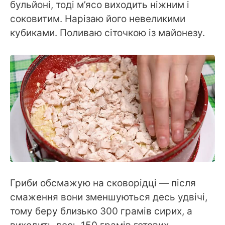
бульйоні, тоді м’ясо виходить ніжним і
соковитим. Нарізаю його невеликими
кубиками. Поливаю сіточкою із майонезу.
Гриби обсмажую на сковорідці — після
смаження вони зменшуються десь удвічі,
тому беру близько 300 грамів сирих, а