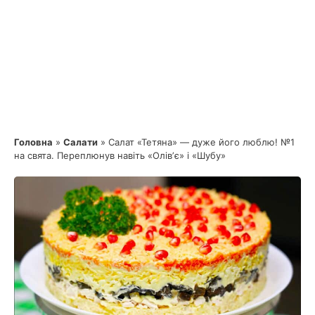
Головна
»
Салати
»
Салат «Тетяна» — дуже його люблю! №1
на свята. Переплюнув навіть «Олівʼє» і «Шубу»