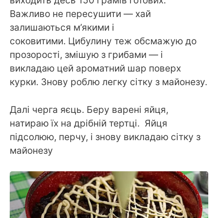
виходить десь 150 грамів готових.
Важливо не пересушити — хай
залишаються м’якими і
соковитими. Цибулину теж обсмажую до
прозорості, змішую з грибами — і
викладаю цей ароматний шар поверх
курки. Знову роблю легку сітку з майонезу.
Далі черга яєць. Беру варені яйця,
натираю їх на дрібній тертці. Яйця
підсолюю, перчу, і знову викладаю сітку з
майонезу