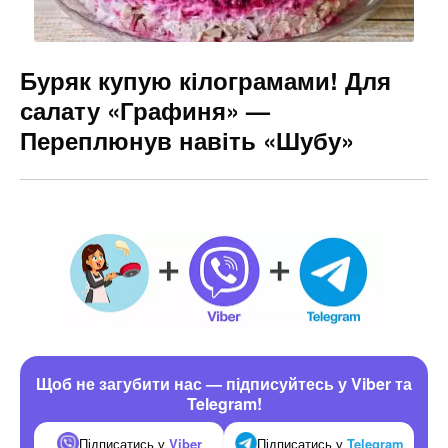
Буряк купую кілограмами! Для
салату «Графиня» —
Переплюнув навіть «Шубу»
Щоб не загубити нас — підписуйтесь у Viber та
Telegram!
Підписатись у
Viber
Підписатись у
Telegram