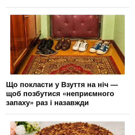
Що покласти у Взуття на ніч —
щоб позбутися «неприємного
запаху» раз і назавжди