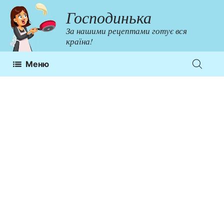
Перейти
Господинька
до
За нашими рецептами готує вся
контенту
країна!
Меню