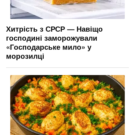
Хитрість з СРСР — Навіщо
господині заморожували
«Господарське мило» у
морозилці