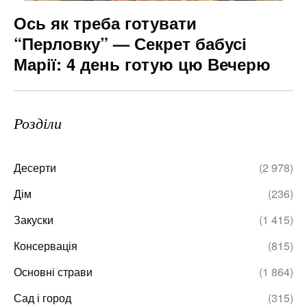
Ось як треба готувати
“Перловку” — Секрет бабусі
Марії: 4 день готую цю Вечерю
Розділи
Десерти
(2 978)
Дім
(236)
Закуски
(1 415)
Консервація
(815)
Основні страви
(1 864)
Сад і город
(315)