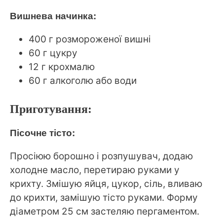
Вишнева начинка:
400 г розмороженої вишні
60 г цукру
12 г крохмалю
60 г алкоголю або води
Приготування:
Пісочне тісто:
Просіюю борошно і розпушувач, додаю
холодне масло, перетираю руками у
крихту. Змішую яйця, цукор, сіль, вливаю
до крихти, замішую тісто руками. Форму
діаметром 25 см застеляю пергаментом.