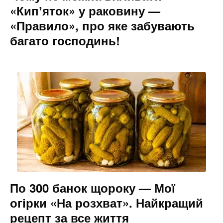
«Кипʼяток» у раковину —
«Правило», про яке забувають
багато господинь!
По 300 банок щороку — Мої
огірки «На розхват». Найкращий
рецепт за все життя