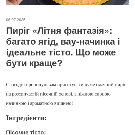
06.07.2025
Пиріг «Літня фантазія»:
багато ягід, вау-начинка і
ідеальне тісто. Що може
бути краще?
Сьогодні пропоную вам приготувати дуже смачний пиріг
на розсипчастій пісочній основі, з ніжною сирною
начинкою і ароматною вишнею!
Інгредієнти:
Пісочне тісто: