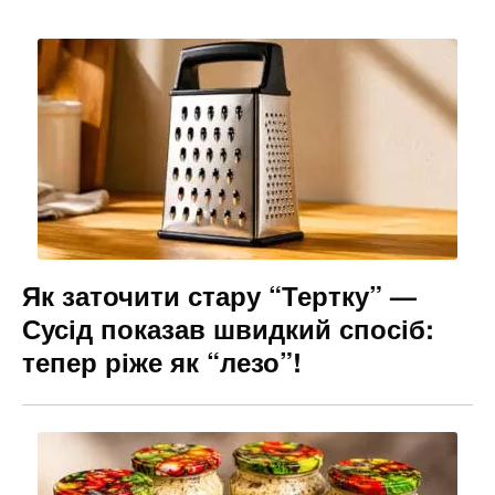
Як заточити стару “Тертку” —
Сусід показав швидкий спосіб:
тепер ріже як “лезо”!