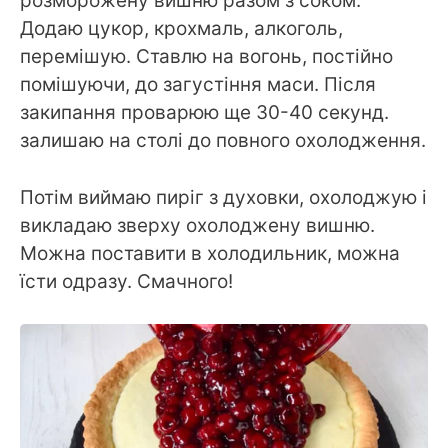
розморожену вишню разом з соком.
Додаю цукор, крохмаль, алкоголь,
перемішую. Ставлю на вогонь, постійно
помішуючи, до загустіння маси. Після
закипання проварюю ще 30-40 секунд.
залишаю на столі до повного охолодження.
Потім виймаю пиріг з духовки, охолоджую і
викладаю зверху охолоджену вишню.
Можна поставити в холодильник, можна
їсти одразу. Смачного!