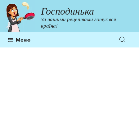
Перейти
Господинька
до
За нашими рецептами готує вся
контенту
країна!
Меню