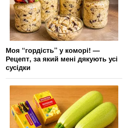
Моя “гордість” у коморі! —
Рецепт, за який мені дякують усі
сусідки