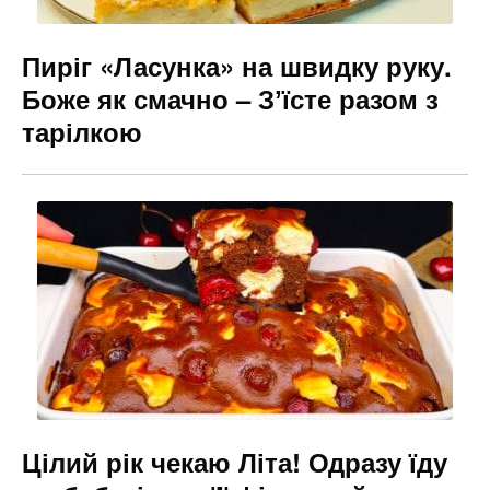
Пиріг «Ласунка» на швидку руку.
Боже як смачно – Зʼїсте разом з
тарілкою
Цілий рік чекаю Літа! Одразу їду