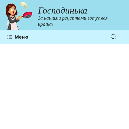
Перейти
Господинька
до
За нашими рецептами готує вся
контенту
країна!
Меню