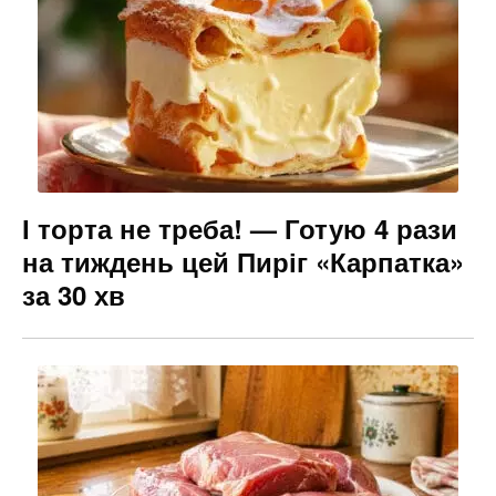
І торта не треба! — Готую 4 рази
на тиждень цей Пиріг «Карпатка»
за 30 хв