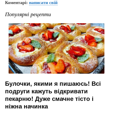
Коментарі:
c
er
написати свій
e
s
ai
e
gr
s
l
Популярні рецепти
b
a
e
o
m
n
o
g
k
er
Булочки, якими я пишаюсь! Всі
подруги кажуть відкривати
пекарню! Дуже смачне тісто і
ніжна начинка