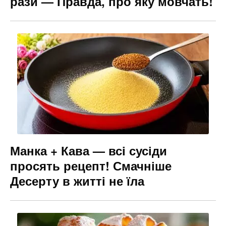
рази — Правда, про яку мовчать!
Манка + Кава — всі сусіди
просять рецепт! Смачніше
Десерту в житті не їла