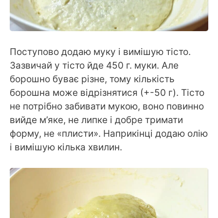
Поступово додаю муку і вимішую тісто.
Зазвичай у тісто йде 450 г. муки. Але
борошно буває різне, тому кількість
борошна може відрізнятися (+-50 г). Тісто
не потрібно забивати мукою, воно повинно
вийде м’яке, не липке і добре тримати
форму, не «плисти». Наприкінці додаю олію
і вимішую кілька хвилин.