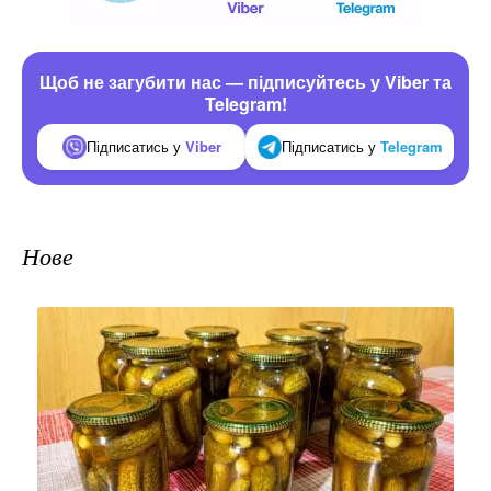
Щоб не загубити нас — підписуйтесь у Viber та
Telegram!
Підписатись у
Viber
Підписатись у
Telegram
Нове