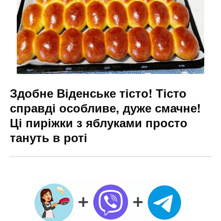
Здобне Віденське тісто! Тісто
справді особливе, дуже смачне!
Ці пиріжки з яблуками просто
тануть в роті