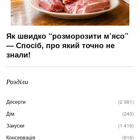
Як швидко “розморозити м’ясо”
— Спосіб, про який точно не
знали!
Розділи
Десерти
(2 981)
Дім
(240)
Закуски
(1 416)
Консервація
(816)