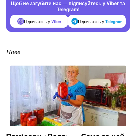
Щоб не загубити нас — підписуйтесь у Viber та
Telegram!
Підписатись у
Viber
Підписатись у
Telegram
Нове