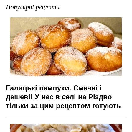
e
gr
s
l
Популярні рецепти
b
a
e
o
m
n
o
g
k
er
Галицькі пампухи. Смачні і
дешеві! У нас в селі на Різдво
тільки за цим рецептом готують