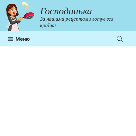
Перейти
Господинька
до
За нашими рецептами готує вся
контенту
країна!
Меню