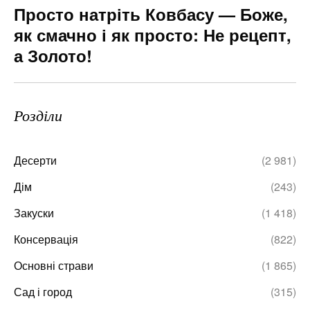
Просто натріть Ковбасу — Боже,
як смачно і як просто: Не рецепт,
а Золото!
Розділи
Десерти
(2 981)
Дім
(243)
Закуски
(1 418)
Консервація
(822)
Основні страви
(1 865)
Сад і город
(315)