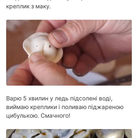
креплик з маку.
Варю 5 хвилин у ледь підсолені воді,
виймаю креплики і поливаю піджареною
цибулькою. Смачного!