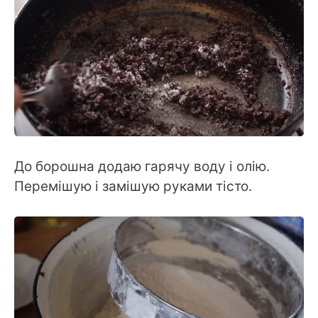
До борошна додаю гарячу воду і олію.
Перемішую і замішую руками тісто.