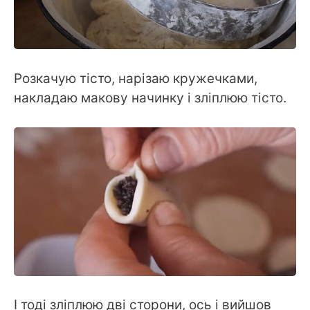
Розкачую тісто, нарізаю кружечками,
накладаю макову начинку і зліплюю тісто.
І тоді зліплюю дві сторони, ось і вийшов