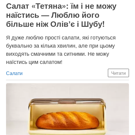
Салат «Тетяна»: їм і не можу
наїстись — Люблю його
більше ніж Олівʼє і Шубу!
Я дуже люблю прості салати, які готуються
буквально за кілька хвилин, але при цьому
виходять смачними та ситними. Не можу
наїстись цим салатом!
Категорії
Салати
Читати