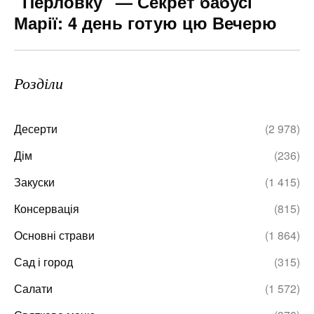
“Перловку” — Секрет бабусі
Марії: 4 день готую цю Вечерю
Розділи
Десерти
(2 978)
Дім
(236)
Закуски
(1 415)
Консервація
(815)
Основні страви
(1 864)
Сад і город
(315)
Салати
(1 572)