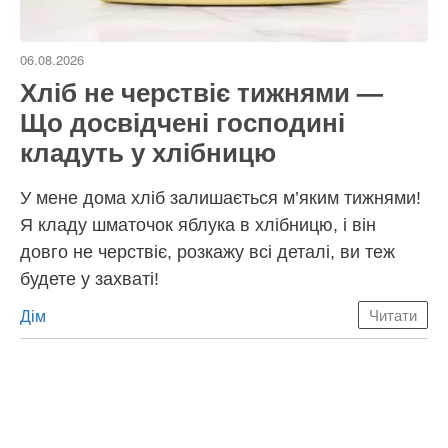
06.08.2026
Хліб не черствіє тижнями —
Що досвідчені господині
кладуть у хлібницю
У мене дома хліб залишається м’яким тижнями!
Я кладу шматочок яблука в хлібницю, і він
довго не черствіє, розкажу всі деталі, ви теж
будете у захваті!
Категорії
Дім
Читати