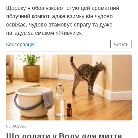
Щороку я обов’язково готую цей ароматний
яблучний компот, адже взимку він чудово
освіжає, чудово втамовує спрагу та дуже
нагадує за смаком «Живчик».
Категорії
Консервація
Читати
05.08.2026
Що додати у Воду для миття