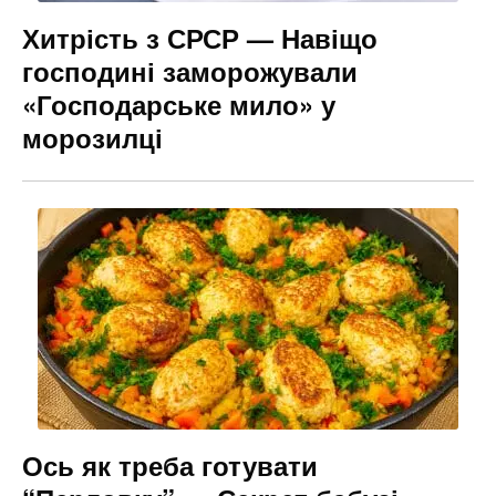
Хитрість з СРСР — Навіщо
господині заморожували
«Господарське мило» у
морозилці
Ось як треба готувати