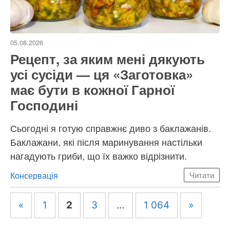
05.08.2026
Рецепт, за яким мені дякують
усі сусіди — ця «Заготовка»
має бути в кожної Гарної
Господині
Сьогодні я готую справжнє диво з баклажанів.
Баклажани, які після маринування настільки
нагадують гриби, що їх важко відрізнити.
Категорії
Консервація
Читати
Навігація
«
1
2
3
…
1 064
»
по
запису