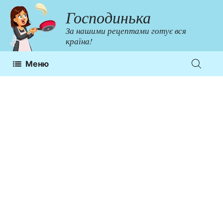
Перейти
Господинька
до
За нашими рецептами готує вся
контенту
країна!
Меню