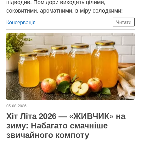
підводив. Помідори виходять цілими,
соковитими, ароматними, в міру солодкими!
Категорії
Консервація
Читати
05.08.2026
Хіт Літа 2026 — «ЖИВЧИК» на
зиму: Набагато смачніше
звичайного компоту