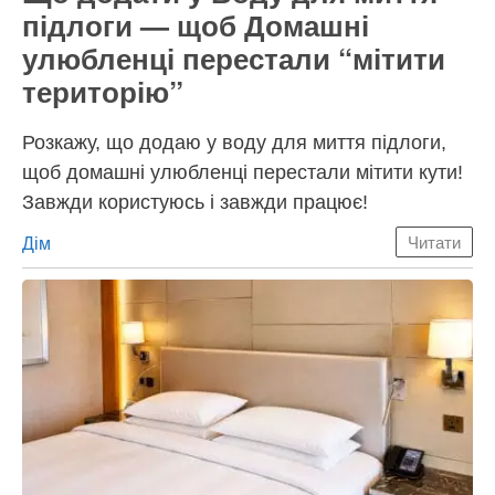
підлоги — щоб Домашні
улюбленці перестали “мітити
територію”
Розкажу, що додаю у воду для миття підлоги,
щоб домашні улюбленці перестали мітити кути!
Завжди користуюсь і завжди працює!
Категорії
Дім
Читати