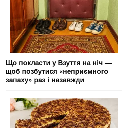
Що покласти у Взуття на ніч —
щоб позбутися «неприємного
запаху» раз і назавжди