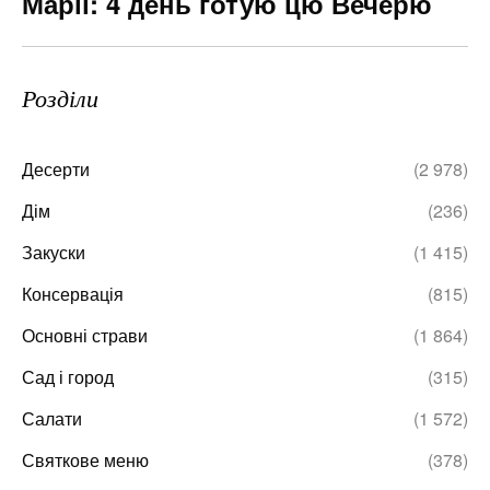
Марії: 4 день готую цю Вечерю
Розділи
Десерти
(2 978)
Дім
(236)
Закуски
(1 415)
Консервація
(815)
Основні страви
(1 864)
Сад і город
(315)
Салати
(1 572)
Святкове меню
(378)