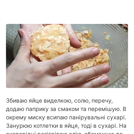
Збиваю яйце виделкою, солю, перечу,
додаю паприку за смаком та перемішую. В
окрему миску всипаю панірувальні сухарі.
Занурюю котлетки в яйця, тоді в сухарі. На