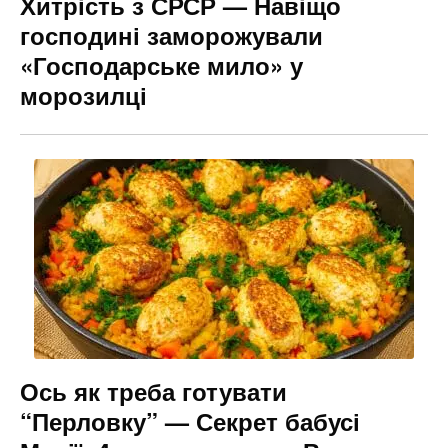
Хитрість з СРСР — Навіщо
господині заморожували
«Господарське мило» у
морозилці
Ось як треба готувати
“Перловку” — Секрет бабусі