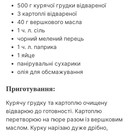
500 г курячої грудки відвареної
3 картоплі відвареної
40 г вершкового масла
1 ч. л. сіль
чорний мелений перець
1 ч. л. паприка
1 яйце
панірувальні сухарики
олія для обсмажування
Приготування:
Курячу грудку та картоплю очищену
відварюю до готовності. Картоплю
перетворюю на пюре разом із вершковим
маслом. Курку нарізаю дуже дрібно,