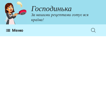
Перейти
Господинька
до
За нашими рецептами готує вся
контенту
країна!
Меню