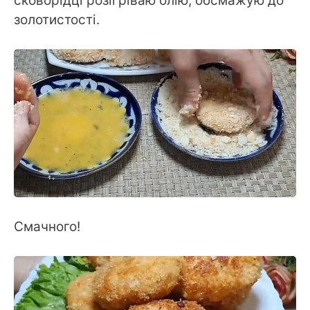
сковорідці розігріваю олію, обсмажую до
золотистості.
Смачного!