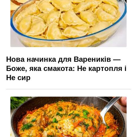
o
g
k
er
Нова начинка для Вареників —
Боже, яка смакота: Не картопля і
Не сир