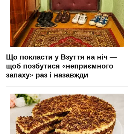
Що покласти у Взуття на ніч —
щоб позбутися «неприємного
запаху» раз і назавжди