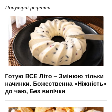
e
gr
s
l
Популярні рецепти
b
a
e
o
m
n
o
g
k
er
Готую ВСЕ Літо – Змінюю тільки
начинки. Божественна «Ніжність»
до чаю, Без випічки