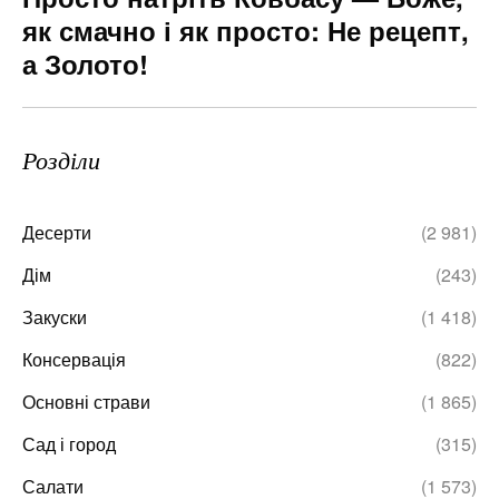
як смачно і як просто: Не рецепт,
а Золото!
Розділи
Десерти
(2 981)
Дім
(243)
Закуски
(1 418)
Консервація
(822)
Основні страви
(1 865)
Сад і город
(315)
Салати
(1 573)