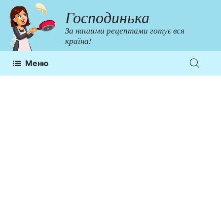
Перейти
Господинька
до
За нашими рецептами готує вся
контенту
країна!
Меню