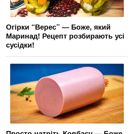
Огірки “Верес” — Боже, який
Маринад! Рецепт розбирають усі
сусідки!
Просто натріть Ковбасу — Боже,