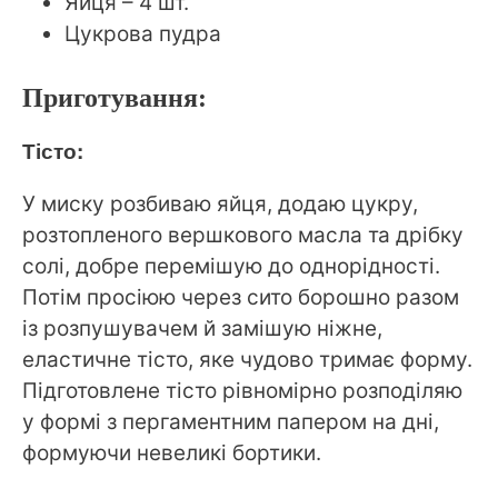
Яйця – 4 шт.
Цукрова пудра
Приготування:
Тісто:
У миску розбиваю яйця, додаю цукру,
розтопленого вершкового масла та дрібку
солі, добре перемішую до однорідності.
Потім просіюю через сито борошно разом
із розпушувачем й замішую ніжне,
еластичне тісто, яке чудово тримає форму.
Підготовлене тісто рівномірно розподіляю
у формі з пергаментним папером на дні,
формуючи невеликі бортики.