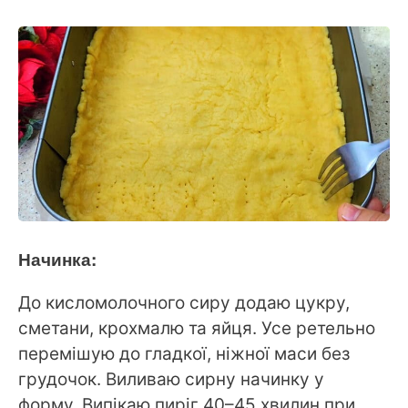
Начинка:
До кисломолочного сиру додаю цукру,
сметани, крохмалю та яйця. Усе ретельно
перемішую до гладкої, ніжної маси без
грудочок. Виливаю сирну начинку у
форму. Випікаю пиріг 40–45 хвилин при