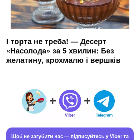
І торта не треба! — Десерт
«Насолода» за 5 хвилин: Без
желатину, крохмалю і вершків
Щоб не загубити нас — підписуйтесь у Viber та