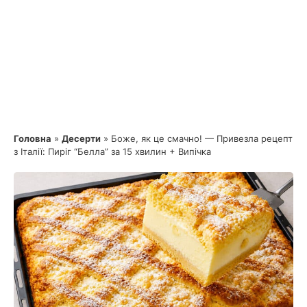
Головна
»
Десерти
»
Боже, як це смачно! — Привезла рецепт
з Італії: Пиріг “Белла” за 15 хвилин + Випічка