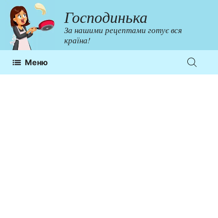
Перейти
Господинька
до
За нашими рецептами готує вся
контенту
країна!
Меню