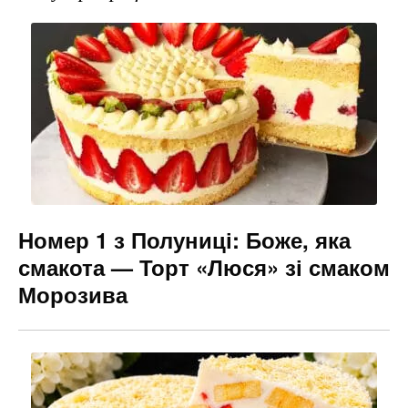
b
a
e
o
m
n
o
g
k
er
Номер 1 з Полуниці: Боже, яка
смакота — Торт «Люся» зі смаком
Морозива