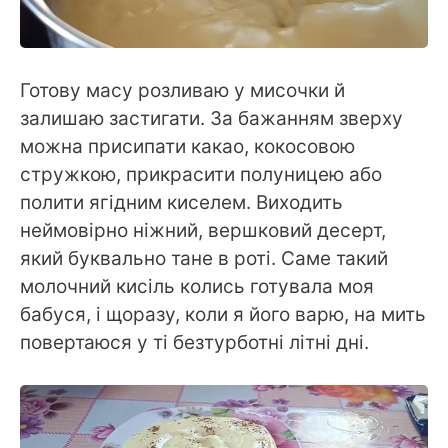
Готову масу розливаю у мисочки й
залишаю застигати. За бажанням зверху
можна присипати какао, кокосовою
стружкою, прикрасити полуницею або
полити ягідним киселем. Виходить
неймовірно ніжний, вершковий десерт,
який буквально тане в роті. Саме такий
молочний кисіль колись готувала моя
бабуся, і щоразу, коли я його варю, на мить
повертаюся у ті безтурботні літні дні.