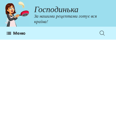
Перейти
Господинька
до
За нашими рецептами готує вся
контенту
країна!
Меню