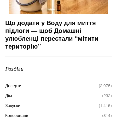
Що додати у Воду для миття
підлоги — щоб Домашні
улюбленці перестали “мітити
територію”
Розділи
Десерти
(2 975)
Дім
(232)
Закуски
(1 415)
Консервація
(814)