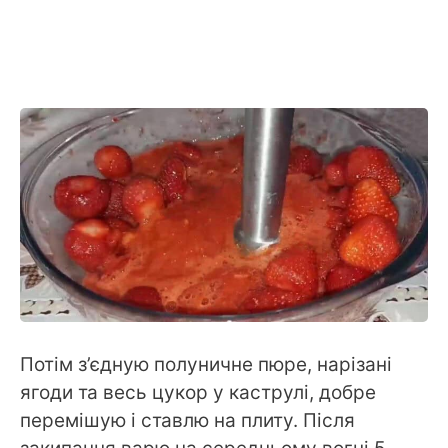
Потім з’єдную полуничне пюре, нарізані
ягоди та весь цукор у каструлі, добре
перемішую і ставлю на плиту. Після