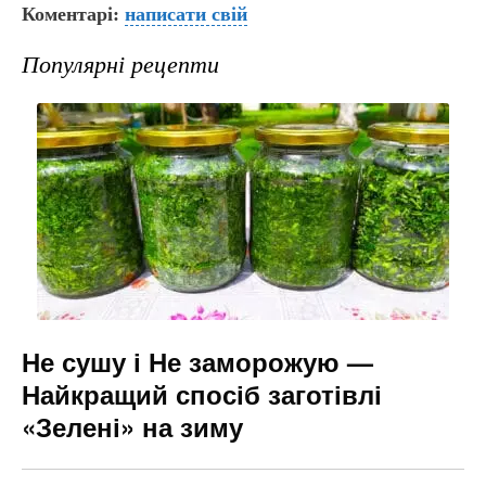
Коментарі:
c
er
написати свій
e
s
ai
e
gr
s
l
Популярні рецепти
b
a
e
o
m
n
o
g
k
er
Не сушу і Не заморожую —
Найкращий спосіб заготівлі
«Зелені» на зиму