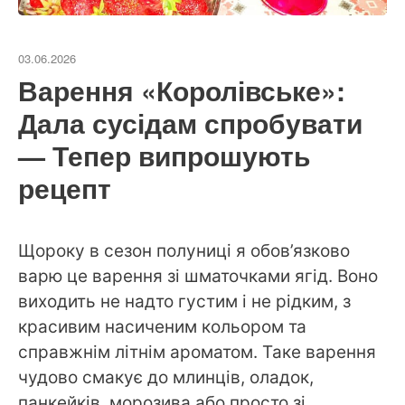
03.06.2026
Варення «Королівське»:
Дала сусідам спробувати
— Тепер випрошують
рецепт
Щороку в сезон полуниці я обов’язково
варю це варення зі шматочками ягід. Воно
виходить не надто густим і не рідким, з
красивим насиченим кольором та
справжнім літнім ароматом. Таке варення
чудово смакує до млинців, оладок,
панкейків, морозива або просто зі