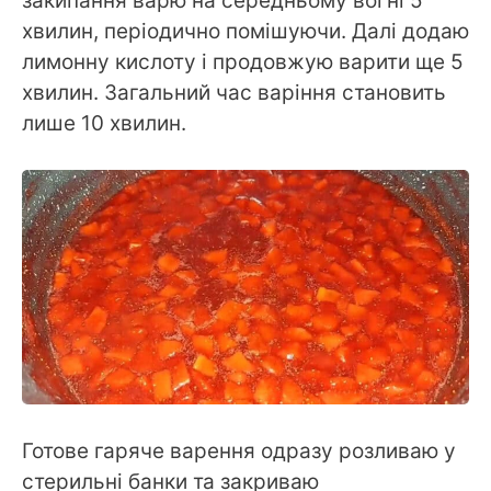
закипання варю на середньому вогні 5
хвилин, періодично помішуючи. Далі додаю
лимонну кислоту і продовжую варити ще 5
хвилин. Загальний час варіння становить
лише 10 хвилин.
Готове гаряче варення одразу розливаю у
стерильні банки та закриваю