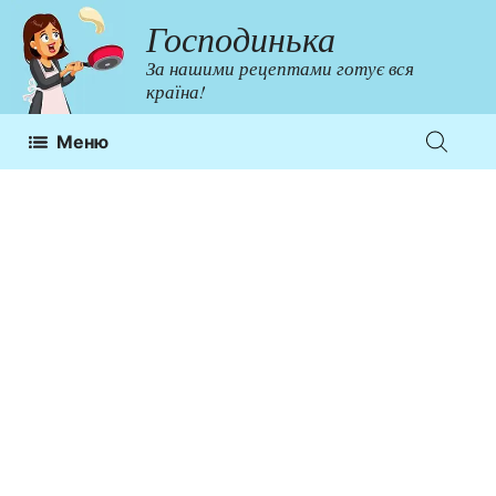
Перейти
Господинька
до
За нашими рецептами готує вся
контенту
країна!
Меню