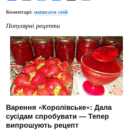
a
b
el
e
m
Коментарі:
c
er
написати свій
e
s
ai
e
gr
s
l
Популярні рецепти
b
a
e
o
m
n
o
g
k
er
Варення «Королівське»: Дала
сусідам спробувати — Тепер
випрошують рецепт