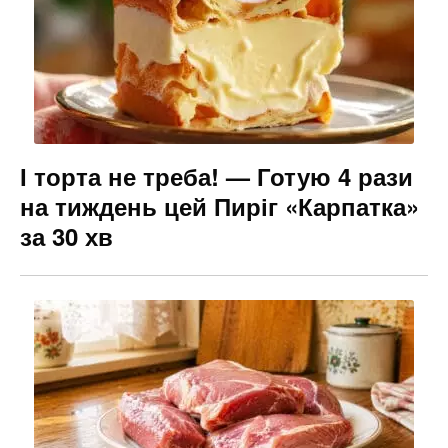
І торта не треба! — Готую 4 рази
на тиждень цей Пиріг «Карпатка»
за 30 хв