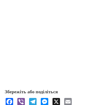
Збережіть або поділіться
F
Vi
T
M
X
E