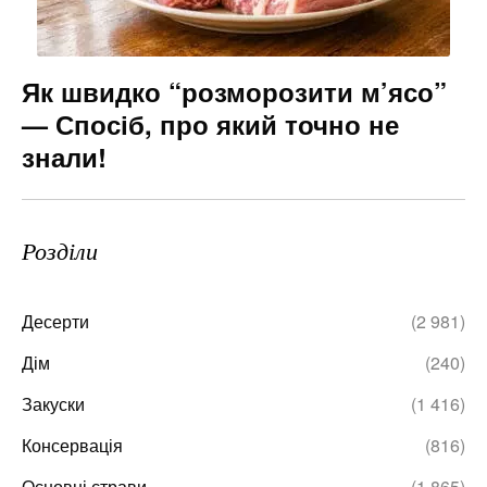
Як швидко “розморозити м’ясо”
— Спосіб, про який точно не
знали!
Розділи
Десерти
(2 981)
Дім
(240)
Закуски
(1 416)
Консервація
(816)
Основні страви
(1 865)