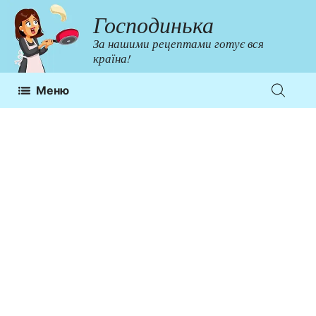
Перейти
Господинька
до
За нашими рецептами готує вся
контенту
країна!
Меню