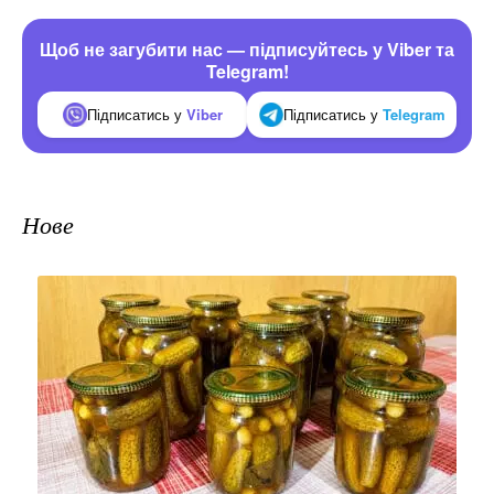
Щоб не загубити нас — підписуйтесь у Viber та
Telegram!
Підписатись у
Viber
Підписатись у
Telegram
Нове