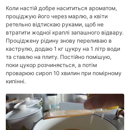
Коли настій добре насититься ароматом,
проціджую його через марлю, а квіти
ретельно відтискаю руками, щоб не
втратити жодної краплі запашного відвару.
Проціджену рідину знову переливаю в
каструлю, додаю 1 кг цукру на 1 літр води
та ставлю на плиту. Постійно помішую,
поки цукор розчиняється, а потім
проварюю сироп 10 хвилин при помірному
кипінні.