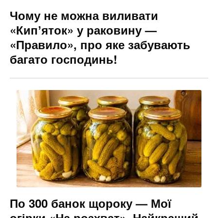
Чому не можна виливати
«Кипʼяток» у раковину —
«Правило», про яке забувають
багато господинь!
По 300 банок щороку — Мої
огірки «На розхват». Найкращий