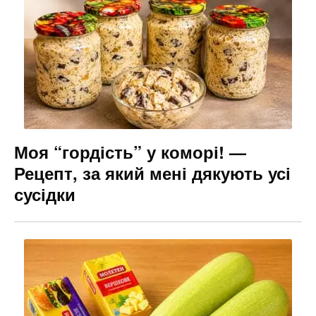
Моя “гордість” у коморі! —
Рецепт, за який мені дякують усі
сусідки