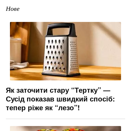
Нове
Як заточити стару “Тертку” —
Сусід показав швидкий спосіб:
тепер ріже як “лезо”!