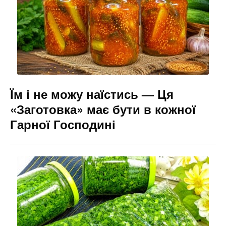
o
g
k
er
Їм і не можу наїстись — Ця
«Заготовка» має бути в кожної
Гарної Господині