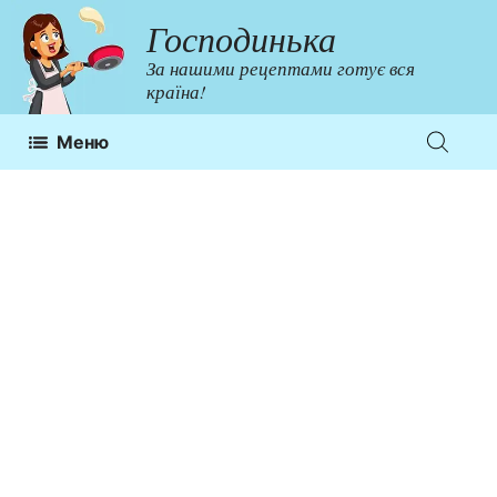
Перейти
Господинька
до
За нашими рецептами готує вся
контенту
країна!
Меню