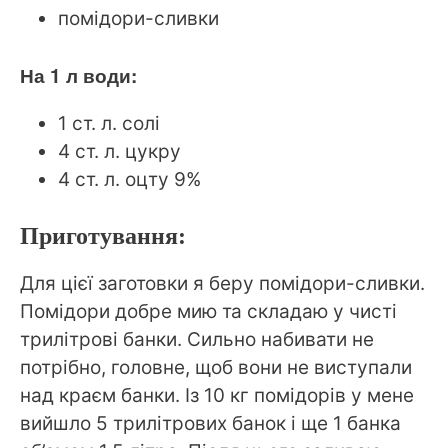
помідори-сливки
На 1 л води:
1 ст. л. солі
4 ст. л. цукру
4 ст. л. оцту 9%
Приготування:
Для цієї заготовки я беру помідори-сливки.
Помідори добре мию та складаю у чисті
трилітрові банки. Сильно набивати не
потрібно, головне, щоб вони не виступали
над краєм банки. Із 10 кг помідорів у мене
вийшло 5 трилітрових банок і ще 1 банка