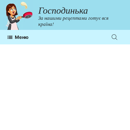
Перейти
Господинька
до
За нашими рецептами готує вся
контенту
країна!
Меню