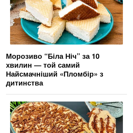
o
g
k
er
Морозиво “Біла Ніч” за 10
хвилин — той самий
Найсмачніший «Пломбір» з
дитинства