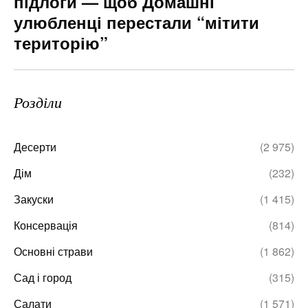
підлоги — щоб Домашні
улюбленці перестали “мітити
територію”
Розділи
Десерти
(2 975)
Дім
(232)
Закуски
(1 415)
Консервація
(814)
Основні страви
(1 862)
Сад і город
(315)
Салати
(1 571)