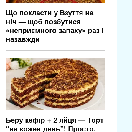
Що покласти у Взуття на
ніч — щоб позбутися
«неприємного запаху» раз і
назавжди
Беру кефір + 2 яйця — Торт
“на кожен день”! Просто,