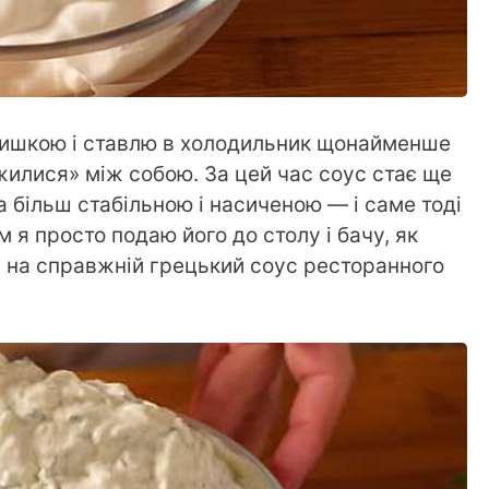
кришкою і ставлю в холодильник щонайменше
жилися» між собою. За цей час соус стає ще
 більш стабільною і насиченою — і саме тоді
 я просто подаю його до столу і бачу, як
я на справжній грецький соус ресторанного