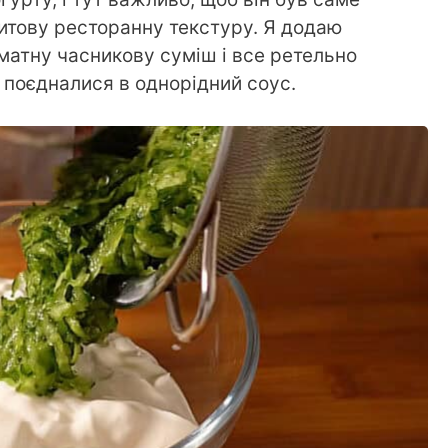
митову ресторанну текстуру. Я додаю
оматну часникову суміш і все ретельно
 поєдналися в однорідний соус.