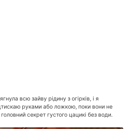
ягнула всю зайву рідину з огірків, і я
дтискаю руками або ложкою, поки вони не
головний секрет густого цацикі без води.