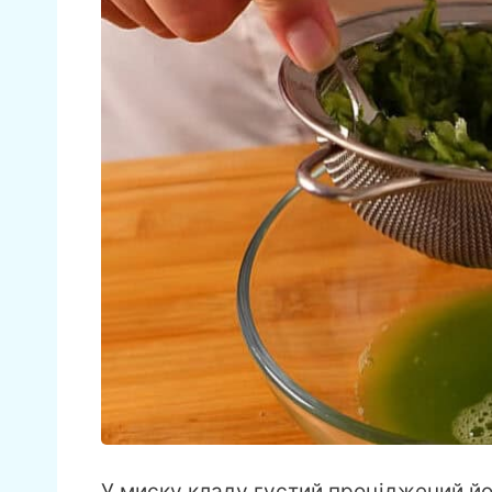
У миску кладу густий проціджений йог