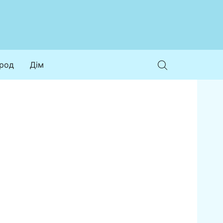
ород
Дім