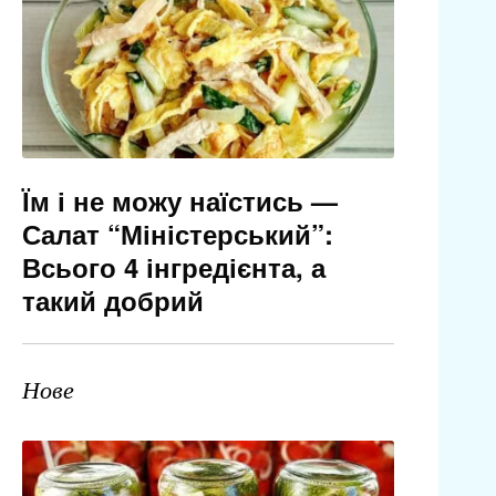
Їм і не можу наїстись —
Салат “Міністерський”:
Всього 4 інгредієнта, а
такий добрий
Нове