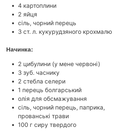
4 картоплини
2 яйця
сіль, чорний перець
3 ст. л. кукурудзяного крохмалю
Начинка:
2 цибулини (у мене червоні)
3 зуб. часнику
2 стебла селери
1 перець болгарський
олія для обсмажування
сіль, чорний перець, паприка,
прованські трави
100 г сиру твердого