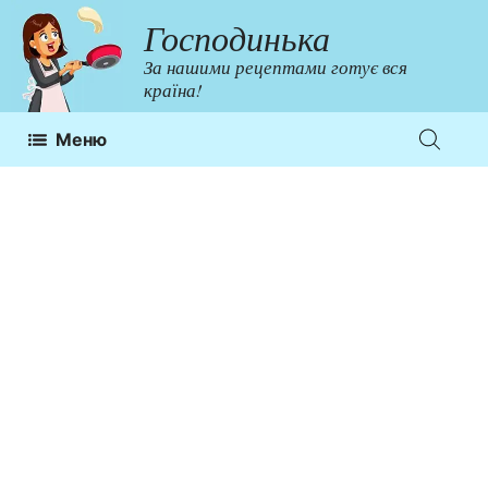
Перейти
Господинька
до
За нашими рецептами готує вся
контенту
країна!
Меню