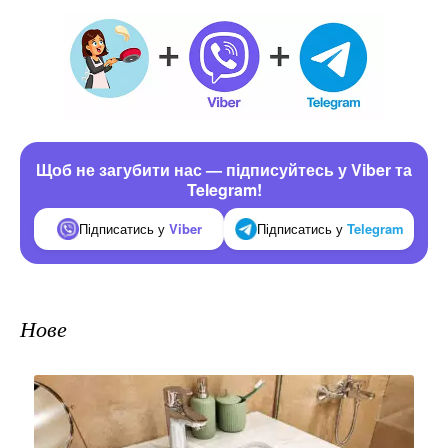
Щоб не загубити нас — підписуйтесь у Viber та
Telegram!
Підписатись у
Viber
Підписатись у
Telegram
Нове