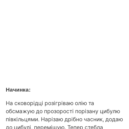
Начинка:
На сковорідці розігріваю олію та
обсмажую до прозорості порізану цибулю
півкільцями. Нарізаю дрібно часник, додаю
до цибулі, перемішую. Тепер стебла