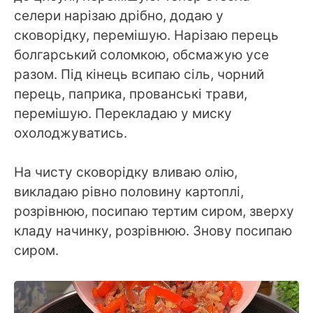
селери нарізаю дрібно, додаю у
сковорідку, перемішую. Нарізаю перець
болгарський соломкою, обсмажую усе
разом. Під кінець всипаю сіль, чорний
перець, паприка, прованські трави,
перемішую. Перекладаю у миску
охолоджуватись.
На чисту сковорідку вливаю олію,
викладаю рівно половину картоплі,
розрівнюю, посипаю тертим сиром, зверху
кладу начинку, розрівнюю. Знову посипаю
сиром.