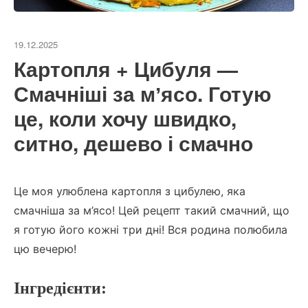
19.12.2025
Картопля + Цибуля —
Смачніші за мʼясо. Готую
це, коли хочу швидко,
ситно, дешево і смачно
Це моя улюблена картопля з цибулею, яка
смачніша за м’ясо!
Цей рецепт такий смачний, що
я готую його кожні три дні! Вся родина полюбила
цю вечерю!
Інгредієнти: