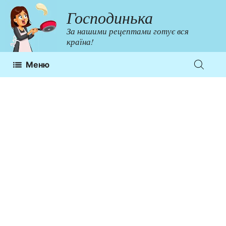
Перейти
Господинька
до
За нашими рецептами готує вся
контенту
країна!
Меню