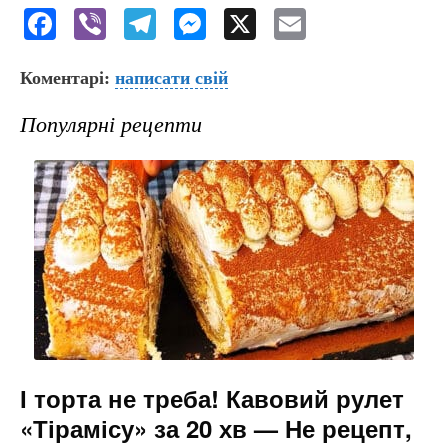
F
Vi
T
M
X
E
a
b
el
e
m
Коментарі:
c
er
написати свій
e
s
ai
e
gr
s
l
Популярні рецепти
b
a
e
o
m
n
o
g
k
er
І торта не треба! Кавовий рулет
«Тірамісу» за 20 хв — Не рецепт,