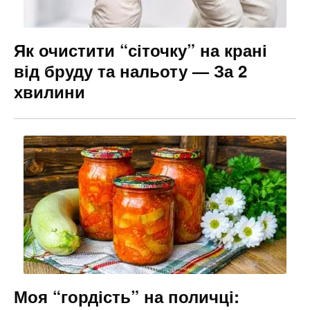
Як очистити “сіточку” на крані
від бруду та нальоту — За 2
хвилини
Моя “гордість” на поличці: