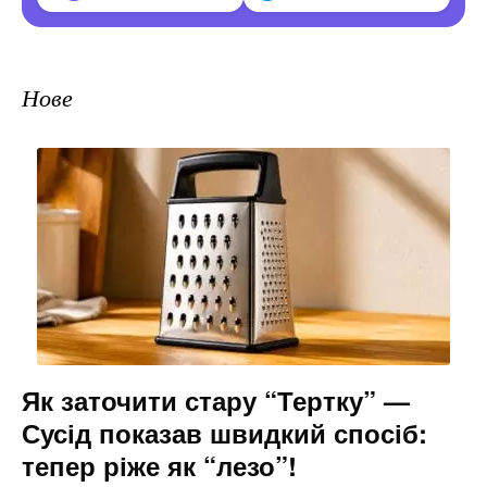
Нове
Як заточити стару “Тертку” —
Сусід показав швидкий спосіб:
тепер ріже як “лезо”!