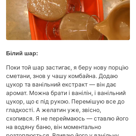
Білий шар:
Поки той шар застигає, я беру нову порцію
сметани, знов у чашу комбайна. Додаю
цукор та ванільний екстракт — він дає
аромат. Можна брати і ванілін, і ванільний
цукор, що є під рукою. Перемішую все до
гладкості. А желатин уже, звісно,
схопився. Я не переймаюсь — ставлю його
на водяну баню, він моментально
розтоплюється. Вливаю його у ванільну