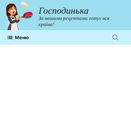
Перейти
Господинька
до
За нашими рецептами готує вся
контенту
країна!
Меню