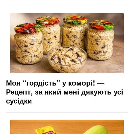
Моя “гордість” у коморі! —
Рецепт, за який мені дякують усі
сусідки