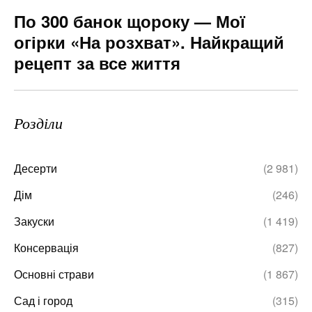
По 300 банок щороку — Мої
огірки «На розхват». Найкращий
рецепт за все життя
Розділи
Десерти
(2 981)
Дім
(246)
Закуски
(1 419)
Консервація
(827)
Основні страви
(1 867)
Сад і город
(315)