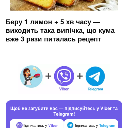
Беру 1 лимон + 5 хв часу —
виходить така випічка, що кума
вже 3 рази питалась рецепт
Щоб не загубити нас — підписуйтесь у Viber та
Telegram!
Підписатись у
Viber
Підписатись у
Telegram