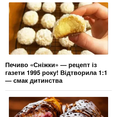
b
a
e
o
m
n
o
g
k
er
Печиво «Сніжки» — рецепт із
газети 1995 року! Відтворила 1:1
— смак дитинства