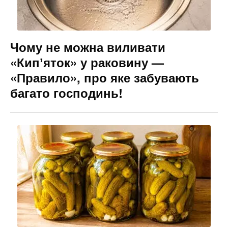
Чому не можна виливати
«Кипʼяток» у раковину —
«Правило», про яке забувають
багато господинь!