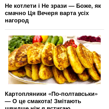
Не котлети і Не зрази — Боже, як
смачно Ця Вечеря варта усіх
нагород
Картопляники «По-полтавськи»
— О це смакота! Змітають
швидше ніж я встигаю