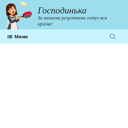
Перейти
Господинька
до
За нашими рецептами готує вся
контенту
країна!
Меню