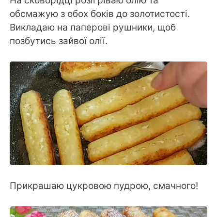
На сковорідці розігріваю олію та
обсмажую з обох боків до золотистості.
Викладаю на паперові рушники, щоб
позбутись зайвої олії.
Прикрашаю цукровою пудрою, смачного!