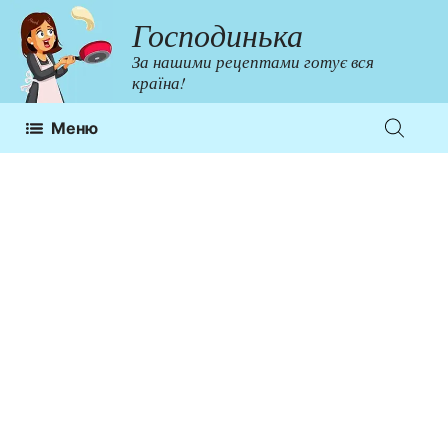
Перейти
Господинька
до
За нашими рецептами готує вся
контенту
країна!
Меню