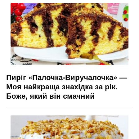
b
a
e
o
m
n
o
g
k
er
Пиріг «Палочка-Виручалочка» —
Моя найкраща знахідка за рік.
Боже, який він смачний