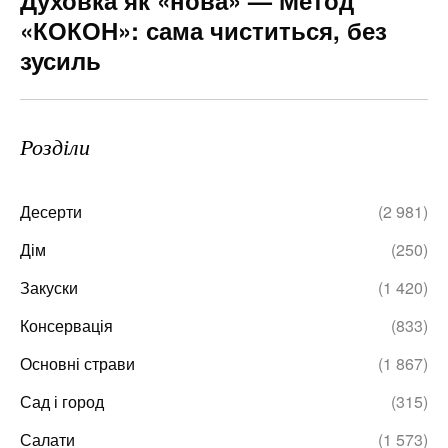
Духовка як «нова» — Метод
«КОКОН»: сама чиститься, без
зусиль
Розділи
Десерти
(2 981)
Дім
(250)
Закуски
(1 420)
Консервація
(833)
Основні страви
(1 867)
Сад і город
(315)
Салати
(1 573)