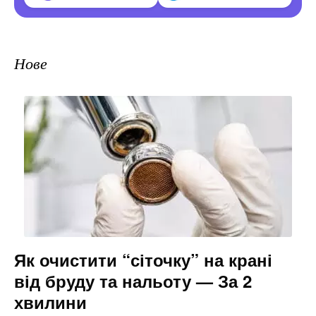
Нове
Як очистити “сіточку” на крані
від бруду та нальоту — За 2
хвилини