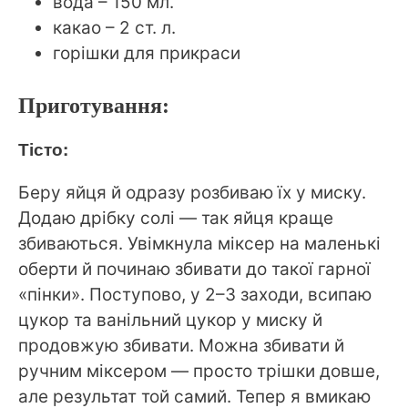
вода – 150 мл.
какао – 2 ст. л.
горішки для прикраси
Приготування:
Тісто:
Беру яйця й одразу розбиваю їх у миску.
Додаю дрібку солі — так яйця краще
збиваються. Увімкнула міксер на маленькі
оберти й починаю збивати до такої гарної
«пінки». Поступово, у 2–3 заходи, всипаю
цукор та ванільний цукор у миску й
продовжую збивати. Можна збивати й
ручним міксером — просто трішки довше,
але результат той самий. Тепер я вмикаю