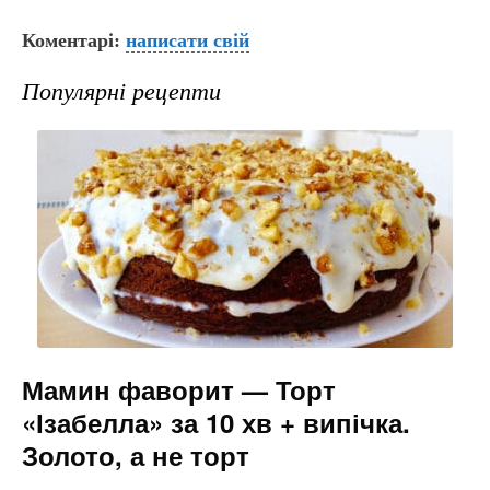
a
b
el
e
m
Коментарі:
c
er
написати свій
e
s
ai
e
gr
s
l
Популярні рецепти
b
a
e
o
m
n
o
g
k
er
Мамин фаворит — Торт
«Ізабелла» за 10 хв + випічка.
Золото, а не торт