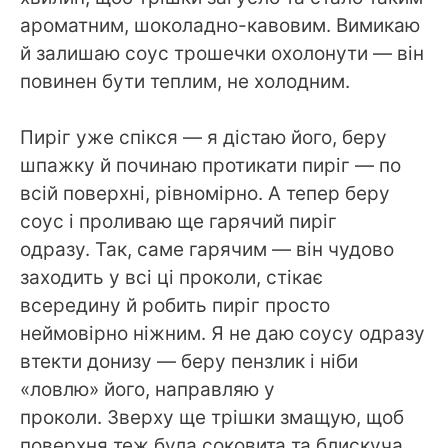
ароматним, шоколадно-кавовим. Вимикаю
й залишаю соус трошечки охолонути — він
повинен бути теплим, не холодним.
Пиріг уже спікся — я дістаю його, беру
шпажку й починаю протикати пиріг — по
всій поверхні, рівномірно. А тепер беру
соус і проливаю ще гарячий пиріг
одразу. Так, саме гарячим — він чудово
заходить у всі ці проколи, стікає
всередину й робить пиріг просто
неймовірно ніжним. Я не даю соусу одразу
втекти донизу — беру пензлик і ніби
«ловлю» його, направляю у
проколи. Зверху ще трішки змащую, щоб
поверхня теж була соковита та блискуча.