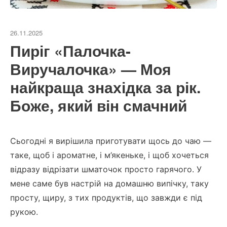
26.11.2025
Пиріг «Палочка-
Виручалочка» — Моя
найкраща знахідка за рік.
Боже, який він смачний
Сьогодні я вирішила приготувати щось до чаю —
таке, щоб і ароматне, і м’якеньке, і щоб хочеться
відразу відрізати шматочок просто гарячого. У
мене саме був настрій на домашню випічку, таку
просту, щиру, з тих продуктів, що завжди є під
рукою.