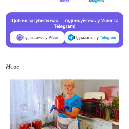
Щоб не загубити нас — підписуйтесь у Viber та
Telegram!
Підписатись у
Viber
Підписатись у
Telegram
Нове