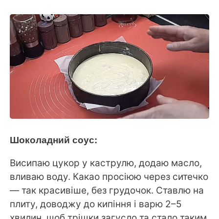
Шоколадний соус:
Висипаю цукор у каструлю, додаю масло,
вливаю воду. Какао просіюю через ситечко
— так красивіше, без грудочок. Ставлю на
плиту, доводжу до кипіння і варю 2–5
хвилин, щоб трішки загусло та стало таким