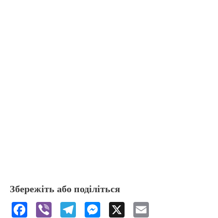
Збережіть або поділіться
F
Vi
T
M
X
E