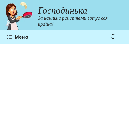
Перейти
Господинька
до
За нашими рецептами готує вся
контенту
країна!
Меню