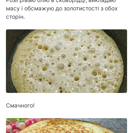
Розігріваю олію в сковорідці, викладаю
масу і обсмажую до золотистості з обох
сторін.
Смачного!