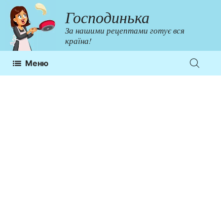
Перейти
Господинька
до
За нашими рецептами готує вся
контенту
країна!
Меню