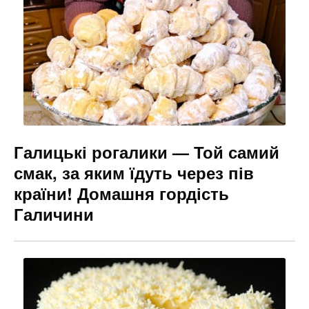
o
m
n
o
g
k
er
Галицькі рогалики — Той самий
смак, за яким їдуть через пів
країни! Домашня гордість
Галичини